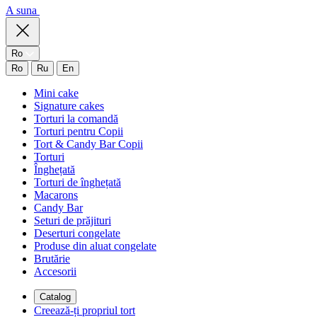
A suna
Ro
Ro
Ru
En
Mini cake
Signature cakes
Torturi la comandă
Torturi pentru Copii
Tort & Candy Bar Copii
Torturi
Înghețată
Torturi de înghețată
Macarons
Candy Bar
Seturi de prăjituri
Deserturi congelate
Produse din aluat congelate
Brutărie
Accesorii
Catalog
Creează-ți propriul tort