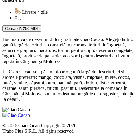
ganache alb
Livrare 4 zile
0 g
Comandă
250 MDL
Bucurați-vă de deserturi dulci și rafinate Ciao Cacao. Alegeți dintr-o
gamă largă de torturi la comandă, macarons, torturi de înghețată,
seturi de prăjituri, macarons, torturi pentru copii, deserturi congelate,
înghețată, produse de patiserie, accesorii pentru deserturi cu livrare
rapidă în Chișinău și Moldova.
La Ciao Cacao veți găsi nu doar o gamă largă de deserturi, ci și
aromele preferate: mango, ciocolată, vișină, migdale, miere, cocos,
nucă, vanilie, căpșuni, oreo, banană, pară, dorblu, fistic, zmeură,
caramel sărat, piersică, fructul pasiunii. Deserturile la comandă în
Chișinău și Moldova sunt întotdeauna pregătite cu dragoste și atenție
la detalii.
© 2026 CiaoCacao Copyright © 2026
Trabo Plus S.R.L. All rights reserved