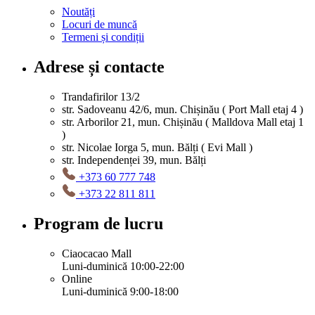
Noutăți
Locuri de muncă
Termeni și condiții
Adrese și contacte
Trandafirilor 13/2
str. Sadoveanu 42/6, mun. Chișinău ( Port Mall etaj 4 )
str. Arborilor 21, mun. Chișinău ( Malldova Mall etaj 1
)
str. Nicolae Iorga 5, mun. Bălți ( Evi Mall )
str. Independenței 39, mun. Bălți
+373 60 777 748
+373 22 811 811
Program de lucru
Ciaocacao Mall
Luni-duminică 10:00-22:00
Online
Luni-duminică 9:00-18:00