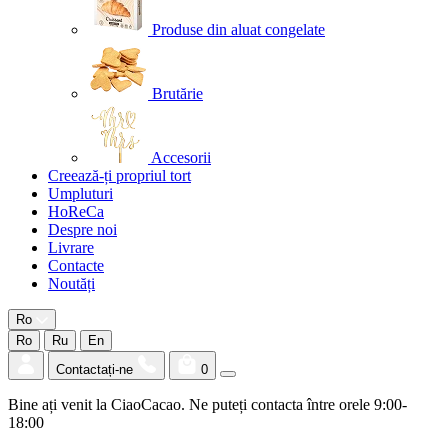
Produse din aluat congelate
Brutărie
Accesorii
Creează-ți propriul tort
Umpluturi
HoReCa
Despre noi
Livrare
Contacte
Noutăți
Ro
Ro
Ru
En
Contactați-ne
0
Bine ați venit la CiaoCacao. Ne puteți contacta între orele 9:00-
18:00