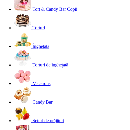
Tort & Candy Bar Copii
Torturi
Înghețată
Torturi de înghețată
Macarons
Candy Bar
Seturi de prăjituri