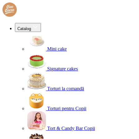
Catalog
Mini cake
Signature cakes
Torturi la comandă
Torturi pentru Copii
Tort & Candy Bar Copii