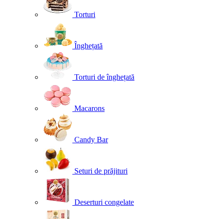
Torturi
Înghețată
Torturi de înghețată
Macarons
Candy Bar
Seturi de prăjituri
Deserturi congelate