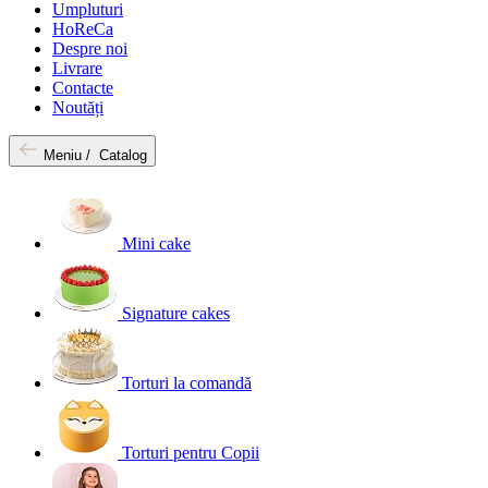
Umpluturi
HoReCa
Despre noi
Livrare
Contacte
Noutăți
Meniu /
Catalog
Mini cake
Signature cakes
Torturi la comandă
Torturi pentru Copii