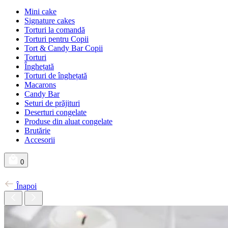
Mini cake
Signature cakes
Torturi la comandă
Torturi pentru Copii
Tort & Candy Bar Copii
Torturi
Înghețată
Torturi de înghețată
Macarons
Candy Bar
Seturi de prăjituri
Deserturi congelate
Produse din aluat congelate
Brutărie
Accesorii
0
Înapoi