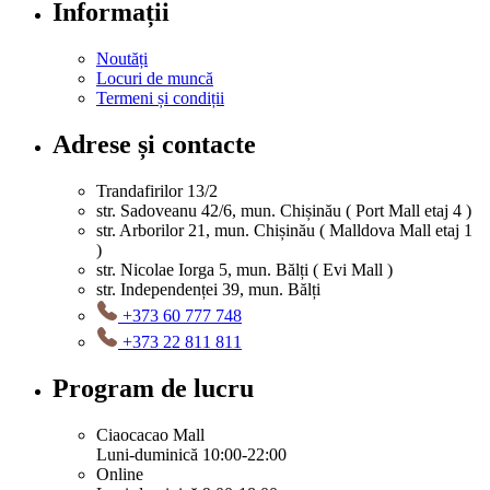
Informații
Noutăți
Locuri de muncă
Termeni și condiții
Adrese și contacte
Trandafirilor 13/2
str. Sadoveanu 42/6, mun. Chișinău ( Port Mall etaj 4 )
str. Arborilor 21, mun. Chișinău ( Malldova Mall etaj 1
)
str. Nicolae Iorga 5, mun. Bălți ( Evi Mall )
str. Independenței 39, mun. Bălți
+373 60 777 748
+373 22 811 811
Program de lucru
Ciaocacao Mall
Luni-duminică 10:00-22:00
Online