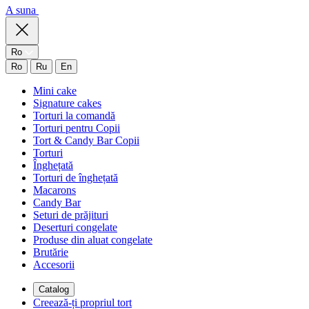
A suna
Ro
Ro
Ru
En
Mini cake
Signature cakes
Torturi la comandă
Torturi pentru Copii
Tort & Candy Bar Copii
Torturi
Înghețată
Torturi de înghețată
Macarons
Candy Bar
Seturi de prăjituri
Deserturi congelate
Produse din aluat congelate
Brutărie
Accesorii
Catalog
Creează-ți propriul tort