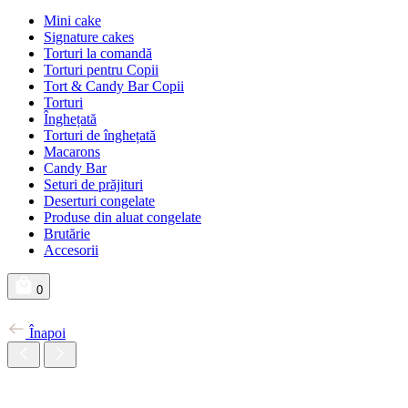
Mini cake
Signature cakes
Torturi la comandă
Torturi pentru Copii
Tort & Candy Bar Copii
Torturi
Înghețată
Torturi de înghețată
Macarons
Candy Bar
Seturi de prăjituri
Deserturi congelate
Produse din aluat congelate
Brutărie
Accesorii
0
Înapoi