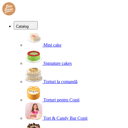
Catalog
Mini cake
Signature cakes
Torturi la comandă
Torturi pentru Copii
Tort & Candy Bar Copii