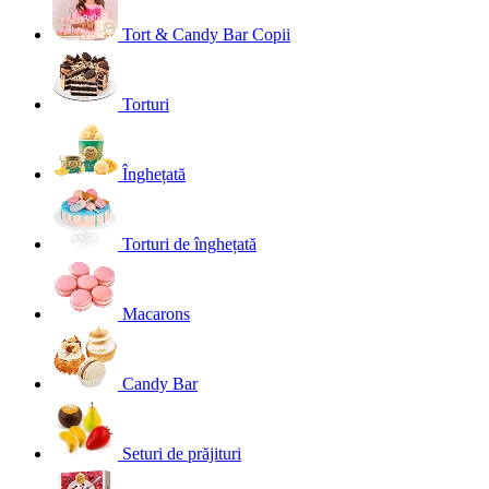
Tort & Candy Bar Copii
Torturi
Înghețată
Torturi de înghețată
Macarons
Candy Bar
Seturi de prăjituri