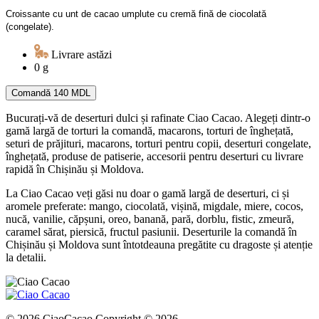
Croissante cu unt de cacao umplute cu cremă fină de ciocolată
(congelate).
Livrare astăzi
0 g
Comandă
140 MDL
Bucurați-vă de deserturi dulci și rafinate Ciao Cacao. Alegeți dintr-o
gamă largă de torturi la comandă, macarons, torturi de înghețată,
seturi de prăjituri, macarons, torturi pentru copii, deserturi congelate,
înghețată, produse de patiserie, accesorii pentru deserturi cu livrare
rapidă în Chișinău și Moldova.
La Ciao Cacao veți găsi nu doar o gamă largă de deserturi, ci și
aromele preferate: mango, ciocolată, vișină, migdale, miere, cocos,
nucă, vanilie, căpșuni, oreo, banană, pară, dorblu, fistic, zmeură,
caramel sărat, piersică, fructul pasiunii. Deserturile la comandă în
Chișinău și Moldova sunt întotdeauna pregătite cu dragoste și atenție
la detalii.
© 2026 CiaoCacao Copyright © 2026