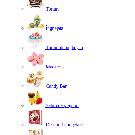
Torturi
Înghețată
Torturi de înghețată
Macarons
Candy Bar
Seturi de prăjituri
Deserturi congelate