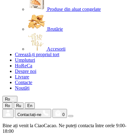
Produse din aluat congelate
Brutărie
Accesorii
Creează-ți propriul tort
Umpluturi
HoReCa
Despre noi
Livrare
Contacte
Noutăți
Ro
Ro
Ru
En
Contactați-ne
0
Bine ați venit la CiaoCacao. Ne puteți contacta între orele 9:00-
18:00