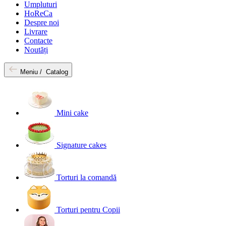
Umpluturi
HoReCa
Despre noi
Livrare
Contacte
Noutăți
Meniu /
Catalog
Mini cake
Signature cakes
Torturi la comandă
Torturi pentru Copii