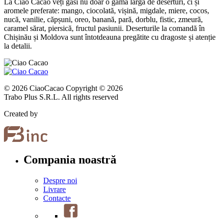
La Ciao Cacao veți găsi nu doar o gamă largă de deserturi, ci și
aromele preferate: mango, ciocolată, vișină, migdale, miere, cocos,
nucă, vanilie, căpșuni, oreo, banană, pară, dorblu, fistic, zmeură,
caramel sărat, piersică, fructul pasiunii. Deserturile la comandă în
Chișinău și Moldova sunt întotdeauna pregătite cu dragoste și atenție
la detalii.
© 2026 CiaoCacao Copyright © 2026
Trabo Plus S.R.L. All rights reserved
Created by
Compania noastră
Despre noi
Livrare
Contacte