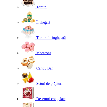
Torturi
Înghețată
Torturi de înghețată
Macarons
Candy Bar
Seturi de prăjituri
Deserturi congelate