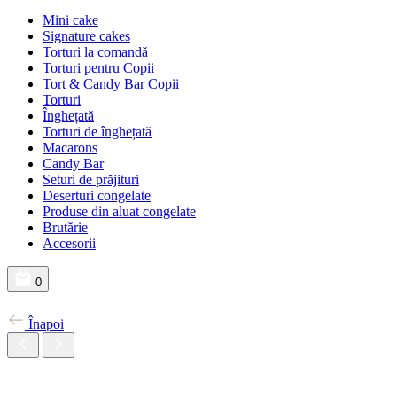
Mini cake
Signature cakes
Torturi la comandă
Torturi pentru Copii
Tort & Candy Bar Copii
Torturi
Înghețată
Torturi de înghețată
Macarons
Candy Bar
Seturi de prăjituri
Deserturi congelate
Produse din aluat congelate
Brutărie
Accesorii
0
Înapoi