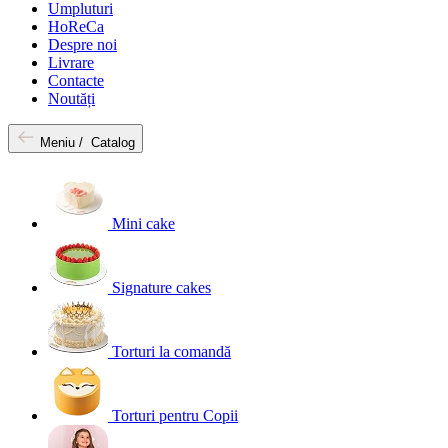
Umpluturi
HoReCa
Despre noi
Livrare
Contacte
Noutăți
Meniu /
Catalog
Mini cake
Signature cakes
Torturi la comandă
Torturi pentru Copii