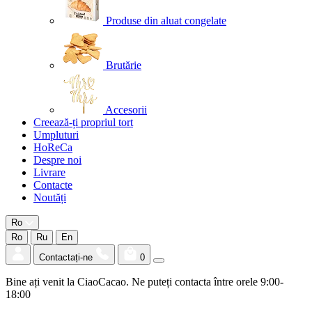
Produse din aluat congelate
Brutărie
Accesorii
Creează-ți propriul tort
Umpluturi
HoReCa
Despre noi
Livrare
Contacte
Noutăți
Ro
Ro
Ru
En
Contactați-ne
0
Bine ați venit la CiaoCacao. Ne puteți contacta între orele 9:00-
18:00