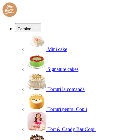
Catalog
Mini cake
Signature cakes
Torturi la comandă
Torturi pentru Copii
Tort & Candy Bar Copii