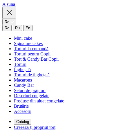
A suna
Ro
Ro
Ru
En
Mini cake
Signature cakes
Torturi la comandă
Torturi pentru Copii
Tort & Candy Bar Copii
Torturi
Înghețată
Torturi de înghețată
Macarons
Candy Bar
Seturi de prăjituri
Deserturi congelate
Produse din aluat congelate
Brutărie
Accesorii
Catalog
Creează-ți propriul tort