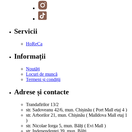
Servicii
HoReCa
Informații
Noutăți
Locuri de muncă
Termeni și condiții
Adrese și contacte
Trandafirilor 13/2
str. Sadoveanu 42/6, mun. Chișinău ( Port Mall etaj 4 )
str. Arborilor 21, mun. Chișinău ( Malldova Mall etaj 1
)
str. Nicolae Iorga 5, mun. Bălți ( Evi Mall )
str. Independenței 39, mun. Bălți