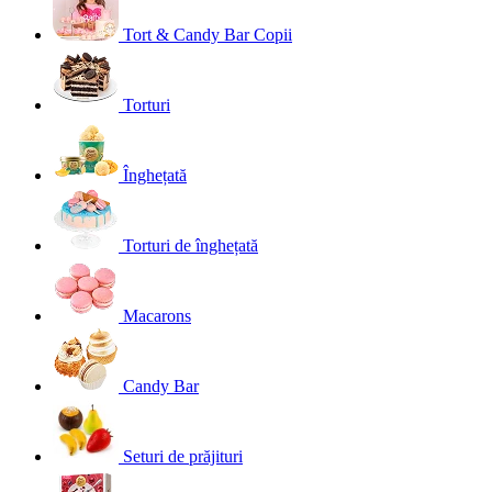
Tort & Candy Bar Copii
Torturi
Înghețată
Torturi de înghețată
Macarons
Candy Bar
Seturi de prăjituri