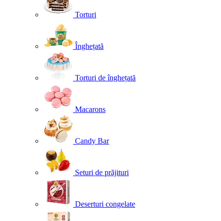
Torturi
Înghețată
Torturi de înghețată
Macarons
Candy Bar
Seturi de prăjituri
Deserturi congelate