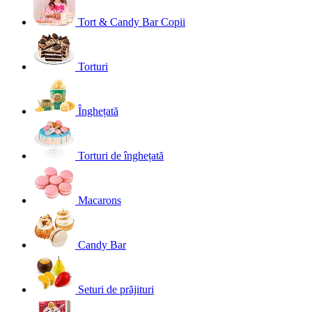
Tort & Candy Bar Copii
Torturi
Înghețată
Torturi de înghețată
Macarons
Candy Bar
Seturi de prăjituri