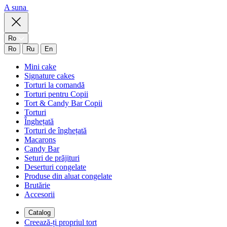
A suna
Ro
Ro
Ru
En
Mini cake
Signature cakes
Torturi la comandă
Torturi pentru Copii
Tort & Candy Bar Copii
Torturi
Înghețată
Torturi de înghețată
Macarons
Candy Bar
Seturi de prăjituri
Deserturi congelate
Produse din aluat congelate
Brutărie
Accesorii
Catalog
Creează-ți propriul tort