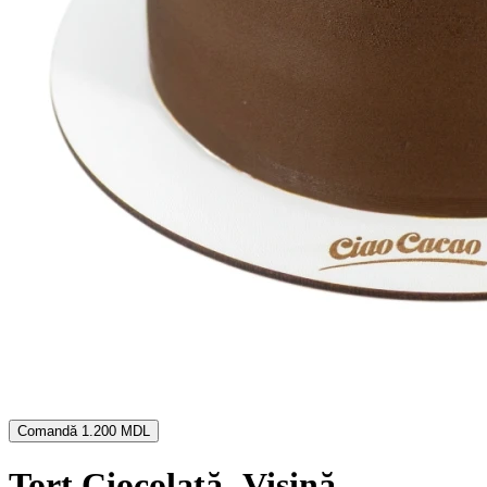
Comandă
1.200 MDL
Tort Ciocolată- Vișină