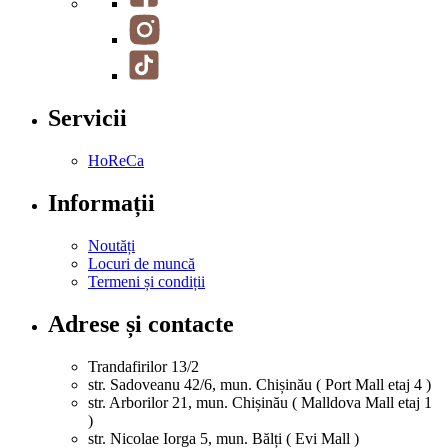
Servicii
HoReCa
Informații
Noutăți
Locuri de muncă
Termeni și condiții
Adrese și contacte
Trandafirilor 13/2
str. Sadoveanu 42/6, mun. Chișinău ( Port Mall etaj 4 )
str. Arborilor 21, mun. Chișinău ( Malldova Mall etaj 1
)
str. Nicolae Iorga 5, mun. Bălți ( Evi Mall )