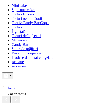
Mini cake
Signature cakes
Torturi la comandă
Torturi pentru Copii
Tort & Candy Bar Copii
Torturi
Înghețată
Torturi de înghețată
Macarons
Candy Bar
Seturi de prăjituri
Deserturi congelate
Produse din aluat congelate
Brutărie
Accesorii
0
Înapoi
Zahăr redus