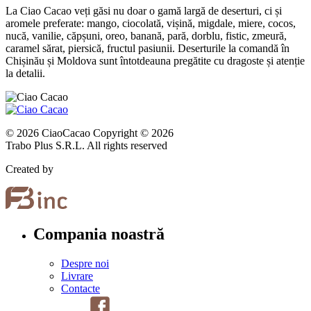
La Ciao Cacao veți găsi nu doar o gamă largă de deserturi, ci și
aromele preferate: mango, ciocolată, vișină, migdale, miere, cocos,
nucă, vanilie, căpșuni, oreo, banană, pară, dorblu, fistic, zmeură,
caramel sărat, piersică, fructul pasiunii. Deserturile la comandă în
Chișinău și Moldova sunt întotdeauna pregătite cu dragoste și atenție
la detalii.
© 2026 CiaoCacao Copyright © 2026
Trabo Plus S.R.L. All rights reserved
Created by
Compania noastră
Despre noi
Livrare
Contacte