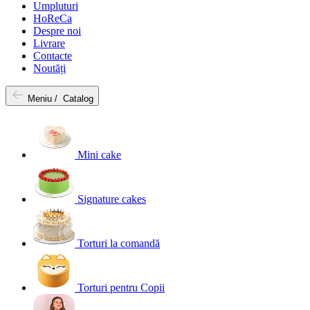
Umpluturi
HoReCa
Despre noi
Livrare
Contacte
Noutăți
Meniu /
Catalog
Mini cake
Signature cakes
Torturi la comandă
Torturi pentru Copii