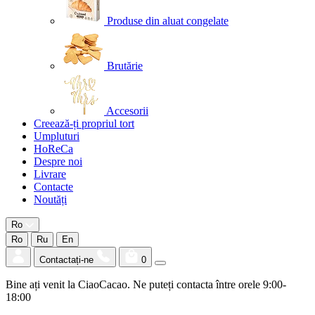
Produse din aluat congelate
Brutărie
Accesorii
Creează-ți propriul tort
Umpluturi
HoReCa
Despre noi
Livrare
Contacte
Noutăți
Ro
Ro
Ru
En
Contactați-ne
0
Bine ați venit la CiaoCacao. Ne puteți contacta între orele 9:00-
18:00