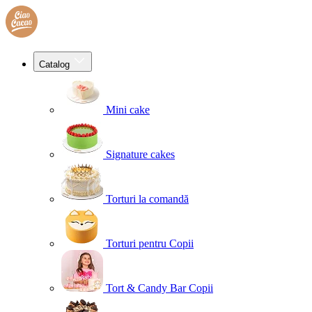
Catalog
Mini cake
Signature cakes
Torturi la comandă
Torturi pentru Copii
Tort & Candy Bar Copii