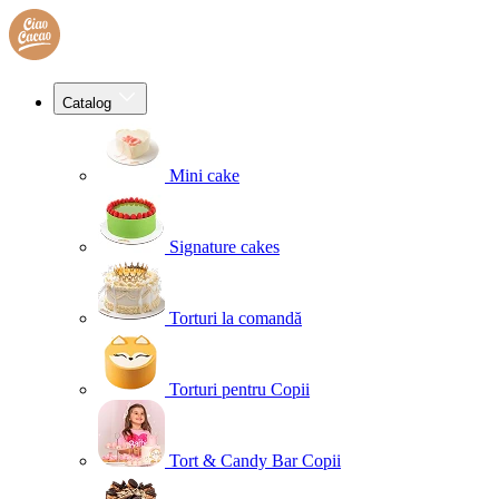
Catalog
Mini cake
Signature cakes
Torturi la comandă
Torturi pentru Copii
Tort & Candy Bar Copii