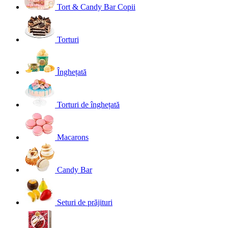
Tort & Candy Bar Copii
Torturi
Înghețată
Torturi de înghețată
Macarons
Candy Bar
Seturi de prăjituri