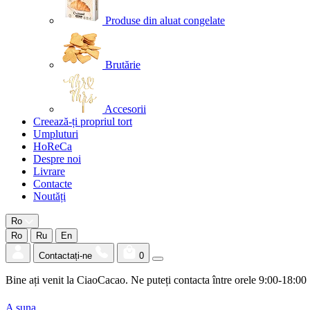
Produse din aluat congelate
Brutărie
Accesorii
Creează-ți propriul tort
Umpluturi
HoReCa
Despre noi
Livrare
Contacte
Noutăți
Ro
Ro
Ru
En
Contactați-ne
0
Bine ați venit la CiaoCacao. Ne puteți contacta între orele 9:00-18:00
A suna