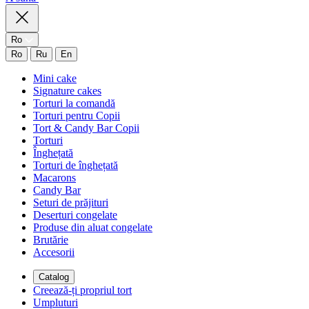
Ro
Ro
Ru
En
Mini cake
Signature cakes
Torturi la comandă
Torturi pentru Copii
Tort & Candy Bar Copii
Torturi
Înghețată
Torturi de înghețată
Macarons
Candy Bar
Seturi de prăjituri
Deserturi congelate
Produse din aluat congelate
Brutărie
Accesorii
Catalog
Creează-ți propriul tort
Umpluturi