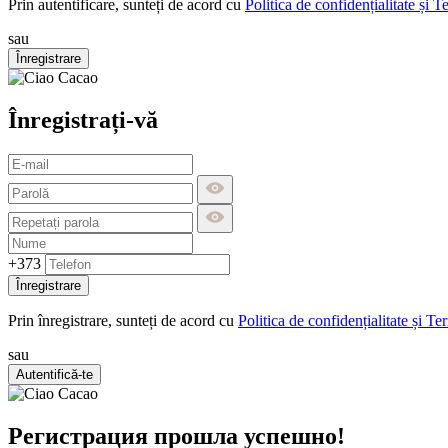
Prin autentificare, sunteți de acord cu
Politica de confidențialitate și T
sau
Înregistrare
Înregistrați-vă
+373
Înregistrare
Prin înregistrare, sunteți de acord cu
Politica de confidențialitate și Te
sau
Autentifică-te
Регистрация прошла успешно!