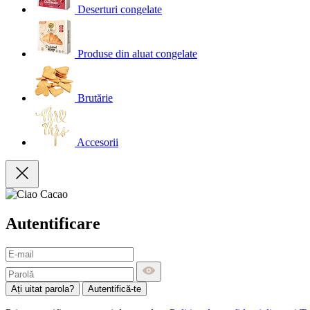
Deserturi congelate
Produse din aluat congelate
Brutărie
Accesorii
Autentificare
Ați uitat parola?
Autentifică-te