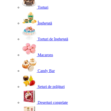
Torturi
Înghețată
Torturi de înghețată
Macarons
Candy Bar
Seturi de prăjituri
Deserturi congelate