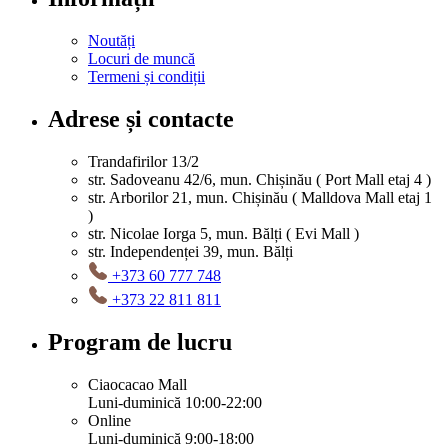
Noutăți
Locuri de muncă
Termeni și condiții
Adrese și contacte
Trandafirilor 13/2
str. Sadoveanu 42/6, mun. Chișinău ( Port Mall etaj 4 )
str. Arborilor 21, mun. Chișinău ( Malldova Mall etaj 1
)
str. Nicolae Iorga 5, mun. Bălți ( Evi Mall )
str. Independenței 39, mun. Bălți
+373 60 777 748
+373 22 811 811
Program de lucru
Ciaocacao Mall
Luni-duminică 10:00-22:00
Online
Luni-duminică 9:00-18:00