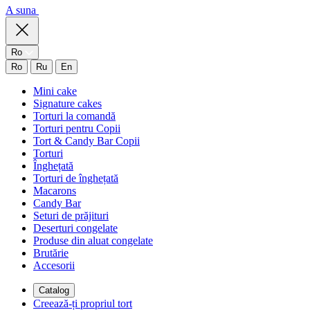
A suna
Ro
Ro
Ru
En
Mini cake
Signature cakes
Torturi la comandă
Torturi pentru Copii
Tort & Candy Bar Copii
Torturi
Înghețată
Torturi de înghețată
Macarons
Candy Bar
Seturi de prăjituri
Deserturi congelate
Produse din aluat congelate
Brutărie
Accesorii
Catalog
Creează-ți propriul tort