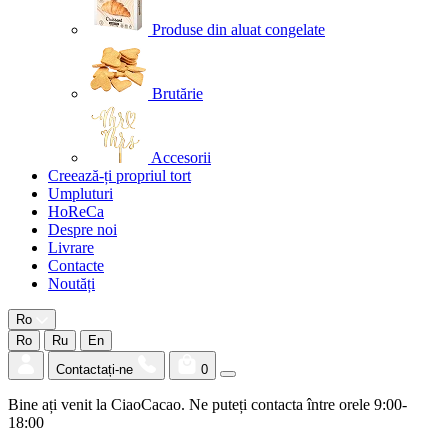
Produse din aluat congelate
Brutărie
Accesorii
Creează-ți propriul tort
Umpluturi
HoReCa
Despre noi
Livrare
Contacte
Noutăți
Ro
Ro
Ru
En
Contactați-ne
0
Bine ați venit la CiaoCacao. Ne puteți contacta între orele 9:00-
18:00