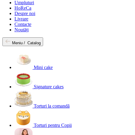
Umpluturi
HoReCa
Despre noi
Livrare
Contacte
Noutăți
Meniu /
Catalog
Mini cake
Signature cakes
Torturi la comandă
Torturi pentru Copii