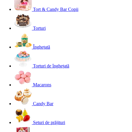
Tort & Candy Bar Copii
Torturi
Înghețată
Torturi de înghețată
Macarons
Candy Bar
Seturi de prăjituri