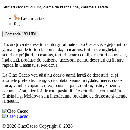
Biscuiți crocanți cu unt, cremă de brânză fină, caramelă sărată.
Livrare astăzi
0 g
Comandă
180 MDL
Bucurați-vă de deserturi dulci și rafinate Ciao Cacao. Alegeți dintr-o
gamă largă de torturi la comandă, macarons, torturi de înghețată,
seturi de prăjituri, macarons, torturi pentru copii, deserturi congelate,
înghețată, produse de patiserie, accesorii pentru deserturi cu livrare
rapidă în Chișinău și Moldova.
La Ciao Cacao veți găsi nu doar o gamă largă de deserturi, ci și
aromele preferate: mango, ciocolată, vișină, migdale, miere, cocos,
nucă, vanilie, căpșuni, oreo, banană, pară, dorblu, fistic, zmeură,
caramel sărat, piersică, fructul pasiunii. Deserturile la comandă în
Chișinău și Moldova sunt întotdeauna pregătite cu dragoste și atenție
la detalii.
© 2026 CiaoCacao Copyright © 2026