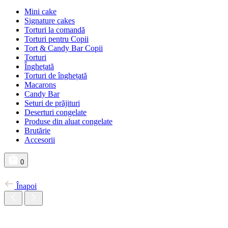
Mini cake
Signature cakes
Torturi la comandă
Torturi pentru Copii
Tort & Candy Bar Copii
Torturi
Înghețată
Torturi de înghețată
Macarons
Candy Bar
Seturi de prăjituri
Deserturi congelate
Produse din aluat congelate
Brutărie
Accesorii
0
Înapoi