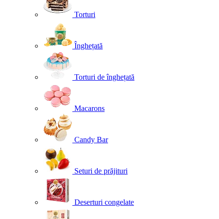
Torturi
Înghețată
Torturi de înghețată
Macarons
Candy Bar
Seturi de prăjituri
Deserturi congelate