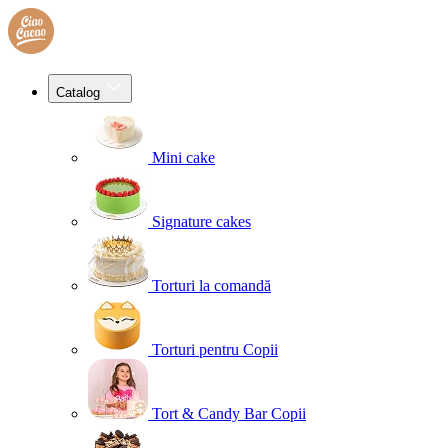
Catalog
Mini cake
Signature cakes
Torturi la comandă
Torturi pentru Copii
Tort & Candy Bar Copii