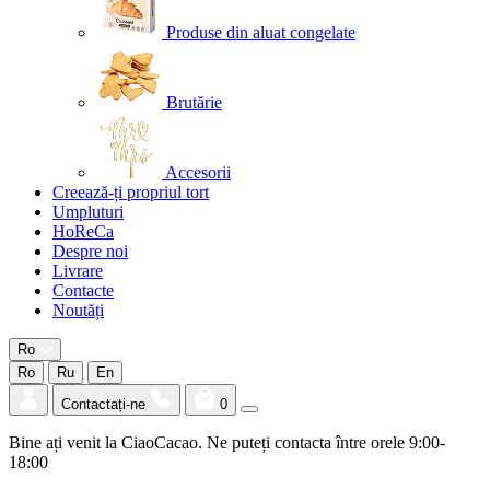
Produse din aluat congelate
Brutărie
Accesorii
Creează-ți propriul tort
Umpluturi
HoReCa
Despre noi
Livrare
Contacte
Noutăți
Ro
Ro
Ru
En
Contactați-ne
0
Bine ați venit la CiaoCacao. Ne puteți contacta între orele 9:00-
18:00