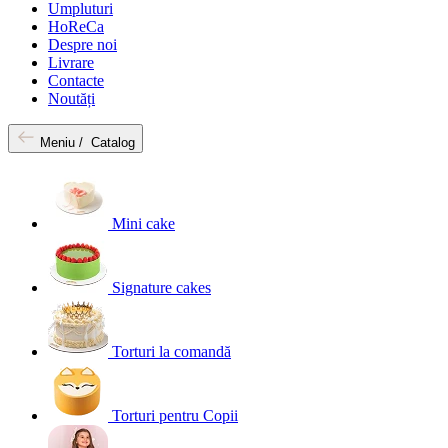
Umpluturi
HoReCa
Despre noi
Livrare
Contacte
Noutăți
Meniu /
Catalog
Mini cake
Signature cakes
Torturi la comandă
Torturi pentru Copii