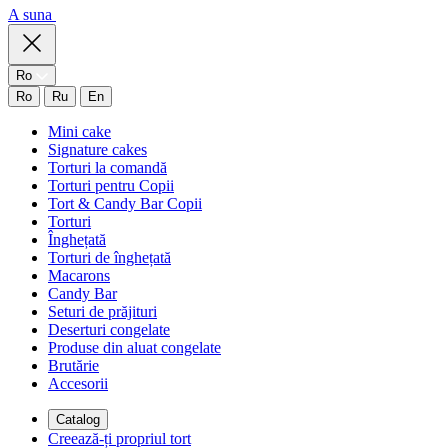
A suna
Ro
Ro
Ru
En
Mini cake
Signature cakes
Torturi la comandă
Torturi pentru Copii
Tort & Candy Bar Copii
Torturi
Înghețată
Torturi de înghețată
Macarons
Candy Bar
Seturi de prăjituri
Deserturi congelate
Produse din aluat congelate
Brutărie
Accesorii
Catalog
Creează-ți propriul tort