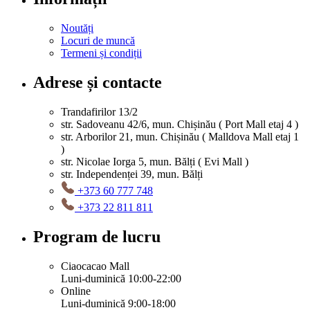
Noutăți
Locuri de muncă
Termeni și condiții
Adrese și contacte
Trandafirilor 13/2
str. Sadoveanu 42/6, mun. Chișinău ( Port Mall etaj 4 )
str. Arborilor 21, mun. Chișinău ( Malldova Mall etaj 1
)
str. Nicolae Iorga 5, mun. Bălți ( Evi Mall )
str. Independenței 39, mun. Bălți
+373 60 777 748
+373 22 811 811
Program de lucru
Ciaocacao Mall
Luni-duminică 10:00-22:00
Online
Luni-duminică 9:00-18:00