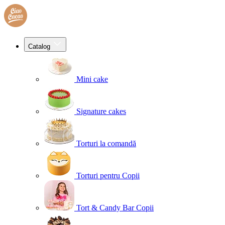
Catalog
Mini cake
Signature cakes
Torturi la comandă
Torturi pentru Copii
Tort & Candy Bar Copii