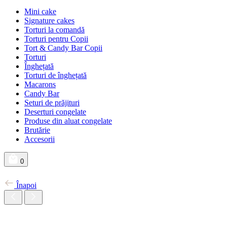
Mini cake
Signature cakes
Torturi la comandă
Torturi pentru Copii
Tort & Candy Bar Copii
Torturi
Înghețată
Torturi de înghețată
Macarons
Candy Bar
Seturi de prăjituri
Deserturi congelate
Produse din aluat congelate
Brutărie
Accesorii
0
Înapoi