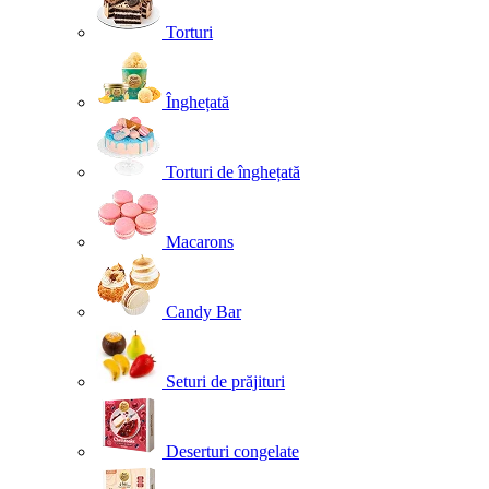
Torturi
Înghețată
Torturi de înghețată
Macarons
Candy Bar
Seturi de prăjituri
Deserturi congelate