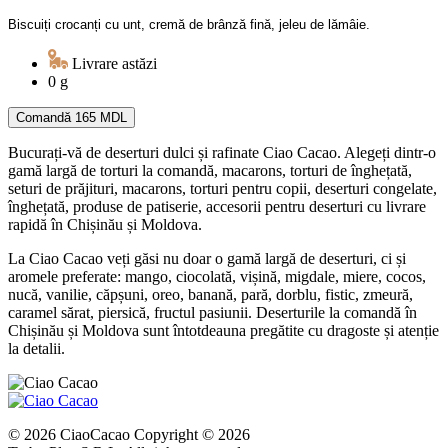
Biscuiți crocanți cu unt, cremă de brânză fină, jeleu de lămâie.
Livrare astăzi
0 g
Comandă
165 MDL
Bucurați-vă de deserturi dulci și rafinate Ciao Cacao. Alegeți dintr-o
gamă largă de torturi la comandă, macarons, torturi de înghețată,
seturi de prăjituri, macarons, torturi pentru copii, deserturi congelate,
înghețată, produse de patiserie, accesorii pentru deserturi cu livrare
rapidă în Chișinău și Moldova.
La Ciao Cacao veți găsi nu doar o gamă largă de deserturi, ci și
aromele preferate: mango, ciocolată, vișină, migdale, miere, cocos,
nucă, vanilie, căpșuni, oreo, banană, pară, dorblu, fistic, zmeură,
caramel sărat, piersică, fructul pasiunii. Deserturile la comandă în
Chișinău și Moldova sunt întotdeauna pregătite cu dragoste și atenție
la detalii.
© 2026 CiaoCacao Copyright © 2026