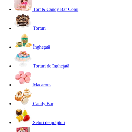
Tort & Candy Bar Copii
Torturi
Înghețată
Torturi de înghețată
Macarons
Candy Bar
Seturi de prăjituri