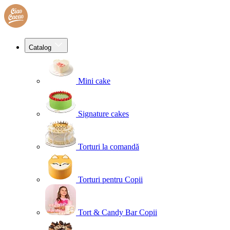
Catalog
Mini cake
Signature cakes
Torturi la comandă
Torturi pentru Copii
Tort & Candy Bar Copii