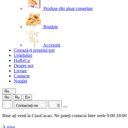
Produse din aluat congelate
Brutărie
Accesorii
Creează-ți propriul tort
Umpluturi
HoReCa
Despre noi
Livrare
Contacte
Noutăți
Ro
Ro
Ru
En
Contactați-ne
0
Bine ați venit la CiaoCacao. Ne puteți contacta între orele 9:00-18:00
A suna