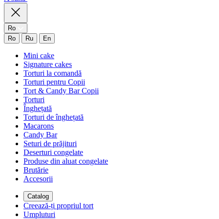
Ro
Ro
Ru
En
Mini cake
Signature cakes
Torturi la comandă
Torturi pentru Copii
Tort & Candy Bar Copii
Torturi
Înghețată
Torturi de înghețată
Macarons
Candy Bar
Seturi de prăjituri
Deserturi congelate
Produse din aluat congelate
Brutărie
Accesorii
Catalog
Creează-ți propriul tort
Umpluturi