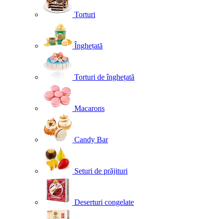
Torturi
Înghețată
Torturi de înghețată
Macarons
Candy Bar
Seturi de prăjituri
Deserturi congelate