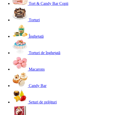
Tort & Candy Bar Copii
Torturi
Înghețată
Torturi de înghețată
Macarons
Candy Bar
Seturi de prăjituri