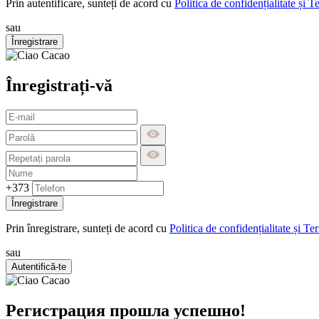
Prin autentificare, sunteți de acord cu
Politica de confidențialitate și T
sau
Înregistrare
Înregistrați-vă
+373
Înregistrare
Prin înregistrare, sunteți de acord cu
Politica de confidențialitate și Te
sau
Autentifică-te
Регистрация прошла успешно!