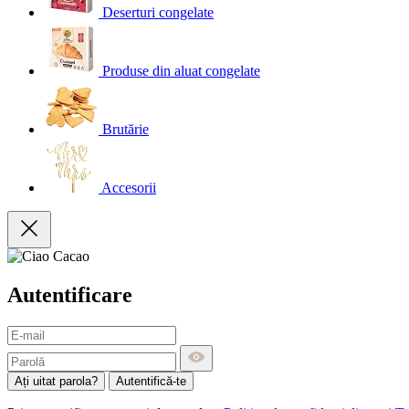
Deserturi congelate
Produse din aluat congelate
Brutărie
Accesorii
Autentificare
Ați uitat parola?
Autentifică-te