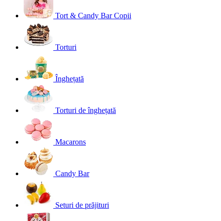
Tort & Candy Bar Copii
Torturi
Înghețată
Torturi de înghețată
Macarons
Candy Bar
Seturi de prăjituri