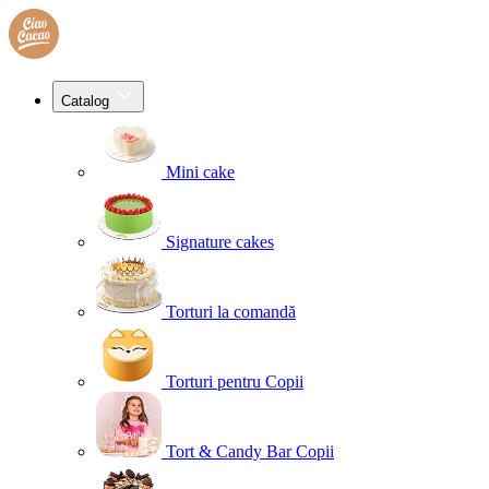
Catalog
Mini cake
Signature cakes
Torturi la comandă
Torturi pentru Copii
Tort & Candy Bar Copii