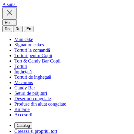
A suna
Ro
Ro
Ru
En
Mini cake
Signature cakes
Torturi la comandă
Torturi pentru Copii
Tort & Candy Bar Copii
Torturi
Înghețată
Torturi de înghețată
Macarons
Candy Bar
Seturi de prăjituri
Deserturi congelate
Produse din aluat congelate
Brutărie
Accesorii
Catalog
Creează-ți propriul tort