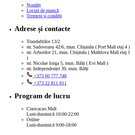
Noutăți
Locuri de muncă
Termeni și condiții
Adrese și contacte
Trandafirilor 13/2
str. Sadoveanu 42/6, mun. Chișinău ( Port Mall etaj 4 )
str. Arborilor 21, mun. Chișinău ( Malldova Mall etaj 1
)
str. Nicolae Iorga 5, mun. Bălți ( Evi Mall )
str. Independenței 39, mun. Bălți
+373 60 777 748
+373 22 811 811
Program de lucru
Ciaocacao Mall
Luni-duminică 10:00-22:00
Online
Luni-duminică 9:00-18:00