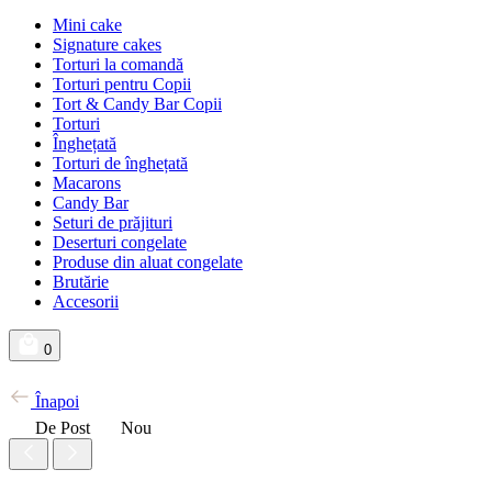
Mini cake
Signature cakes
Torturi la comandă
Torturi pentru Copii
Tort & Candy Bar Copii
Torturi
Înghețată
Torturi de înghețată
Macarons
Candy Bar
Seturi de prăjituri
Deserturi congelate
Produse din aluat congelate
Brutărie
Accesorii
0
Înapoi
De Post
Nou