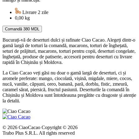
Livrare 2 zile
0,00 kg
Comandă
380 MDL
Bucurați-vă de deserturi dulci și rafinate Ciao Cacao. Alegeți dintr-o
gamă largă de torturi la comandă, macarons, torturi de înghețată,
seturi de prăjituri, macarons, torturi pentru copii, deserturi congelate,
înghețată, produse de patiserie, accesorii pentru deserturi cu livrare
rapidă în Chișinău și Moldova.
La Ciao Cacao veți găsi nu doar o gamă largă de deserturi, ci și
aromele preferate: mango, ciocolată, vișină, migdale, miere, cocos,
nucă, vanilie, căpșuni, oreo, banană, pară, dorblu, fistic, zmeură,
caramel sărat, piersică, fructul pasiunii. Deserturile la comandă în
Chișinău și Moldova sunt întotdeauna pregătite cu dragoste și atenție
la detalii.
© 2026 CiaoCacao Copyright © 2026
Trabo Plus S.R.L. All rights reserved