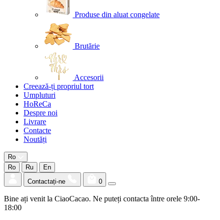
Produse din aluat congelate
Brutărie
Accesorii
Creează-ți propriul tort
Umpluturi
HoReCa
Despre noi
Livrare
Contacte
Noutăți
Ro
Ro
Ru
En
Contactați-ne
0
Bine ați venit la CiaoCacao. Ne puteți contacta între orele 9:00-
18:00