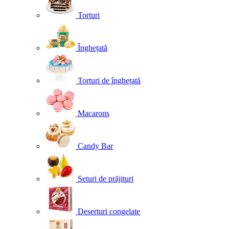
Torturi
Înghețată
Torturi de înghețată
Macarons
Candy Bar
Seturi de prăjituri
Deserturi congelate