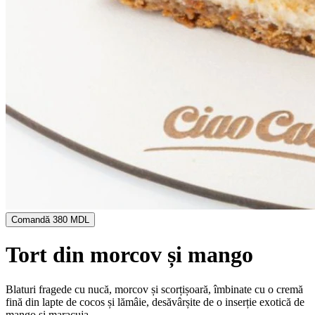
Comandă
380 MDL
Tort din morcov și mango
Blaturi fragede cu nucă, morcov și scorțișoară, îmbinate cu o cremă
fină din lapte de cocos și lămâie, desăvârșite de o inserție exotică de
mango și maracuja.