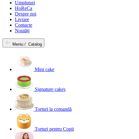
Umpluturi
HoReCa
Despre noi
Livrare
Contacte
Noutăți
Meniu /
Catalog
Mini cake
Signature cakes
Torturi la comandă
Torturi pentru Copii