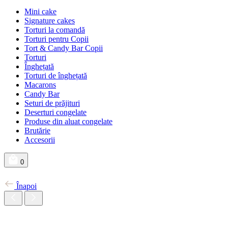
Mini cake
Signature cakes
Torturi la comandă
Torturi pentru Copii
Tort & Candy Bar Copii
Torturi
Înghețată
Torturi de înghețată
Macarons
Candy Bar
Seturi de prăjituri
Deserturi congelate
Produse din aluat congelate
Brutărie
Accesorii
0
Înapoi