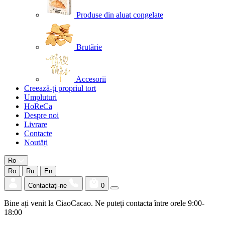
Produse din aluat congelate
Brutărie
Accesorii
Creează-ți propriul tort
Umpluturi
HoReCa
Despre noi
Livrare
Contacte
Noutăți
Ro
Ro
Ru
En
Contactați-ne
0
Bine ați venit la CiaoCacao. Ne puteți contacta între orele 9:00-
18:00