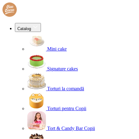
Catalog
Mini cake
Signature cakes
Torturi la comandă
Torturi pentru Copii
Tort & Candy Bar Copii