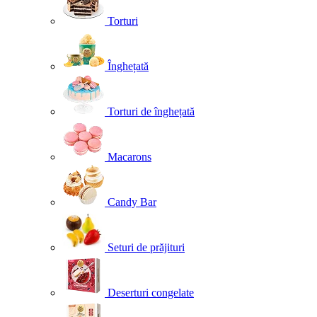
Torturi
Înghețată
Torturi de înghețată
Macarons
Candy Bar
Seturi de prăjituri
Deserturi congelate