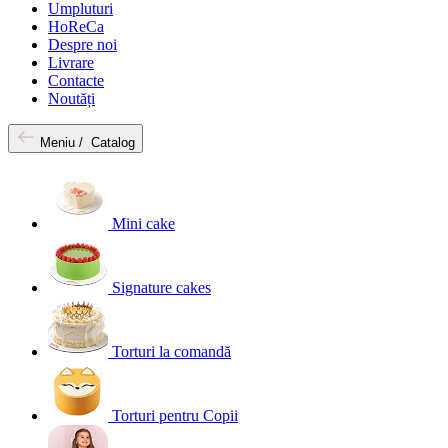
Umpluturi
HoReCa
Despre noi
Livrare
Contacte
Noutăți
Meniu /
Catalog
Mini cake
Signature cakes
Torturi la comandă
Torturi pentru Copii