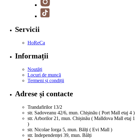
Servicii
HoReCa
Informații
Noutăți
Locuri de muncă
Termeni și condiții
Adrese și contacte
Trandafirilor 13/2
str. Sadoveanu 42/6, mun. Chișinău ( Port Mall etaj 4 )
str. Arborilor 21, mun. Chișinău ( Malldova Mall etaj 1
)
str. Nicolae Iorga 5, mun. Bălți ( Evi Mall )
str. Independenței 39, mun. Bălți