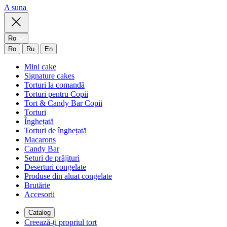
A suna
Ro
Ro
Ru
En
Mini cake
Signature cakes
Torturi la comandă
Torturi pentru Copii
Tort & Candy Bar Copii
Torturi
Înghețată
Torturi de înghețată
Macarons
Candy Bar
Seturi de prăjituri
Deserturi congelate
Produse din aluat congelate
Brutărie
Accesorii
Catalog
Creează-ți propriul tort