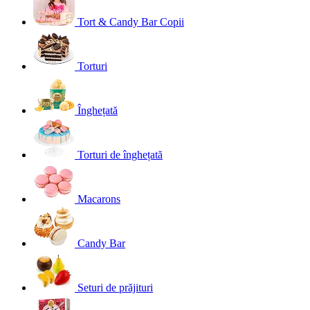
Tort & Candy Bar Copii
Torturi
Înghețată
Torturi de înghețată
Macarons
Candy Bar
Seturi de prăjituri