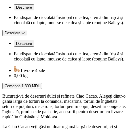
Descriere
Pandișpan de ciocolată însiropat cu cafea, cremă din frișcă și
ciocolată cu lapte, mousse de cafea și lapte (conține Baileys).
Descriere
Descriere
Pandișpan de ciocolată însiropat cu cafea, cremă din frișcă și
ciocolată cu lapte, mousse de cafea și lapte (conține Baileys).
Livrare 4 zile
0,00 kg
Comandă
1.300 MDL
Bucurați-vă de deserturi dulci și rafinate Ciao Cacao. Alegeți dintr-o
gamă largă de torturi la comandă, macarons, torturi de înghețată,
seturi de prăjituri, macarons, torturi pentru copii, deserturi congelate,
înghețată, produse de patiserie, accesorii pentru deserturi cu livrare
rapidă în Chișinău și Moldova.
La Ciao Cacao veți găsi nu doar o gamă largă de deserturi, ci și