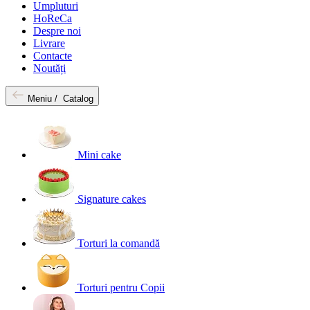
Umpluturi
HoReCa
Despre noi
Livrare
Contacte
Noutăți
Meniu /
Catalog
Mini cake
Signature cakes
Torturi la comandă
Torturi pentru Copii