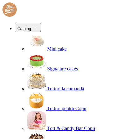
Catalog
Mini cake
Signature cakes
Torturi la comandă
Torturi pentru Copii
Tort & Candy Bar Copii