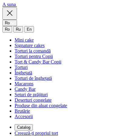
A suna
Ro
Ro
Ru
En
Mini cake
Signature cakes
Torturi la comandă
Torturi pentru Copii
Tort & Candy Bar Copii
Torturi
Înghețată
Torturi de înghețată
Macarons
Candy Bar
Seturi de prăjituri
Deserturi congelate
Produse din aluat congelate
Brutărie
Accesorii
Catalog
Creează-ți propriul tort