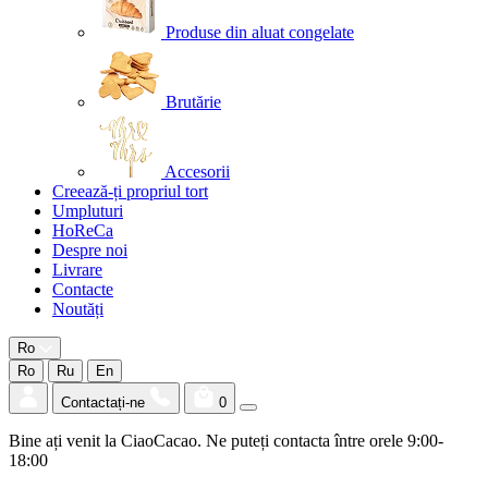
Produse din aluat congelate
Brutărie
Accesorii
Creează-ți propriul tort
Umpluturi
HoReCa
Despre noi
Livrare
Contacte
Noutăți
Ro
Ro
Ru
En
Contactați-ne
0
Bine ați venit la CiaoCacao. Ne puteți contacta între orele 9:00-
18:00