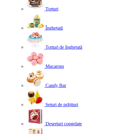
Torturi
Înghețată
Torturi de înghețată
Macarons
Candy Bar
Seturi de prăjituri
Deserturi congelate