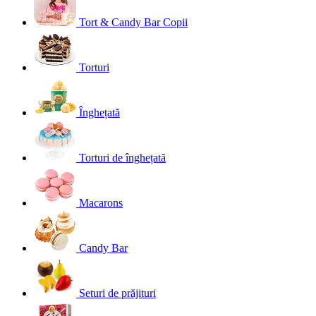
Tort & Candy Bar Copii
Torturi
Înghețată
Torturi de înghețată
Macarons
Candy Bar
Seturi de prăjituri