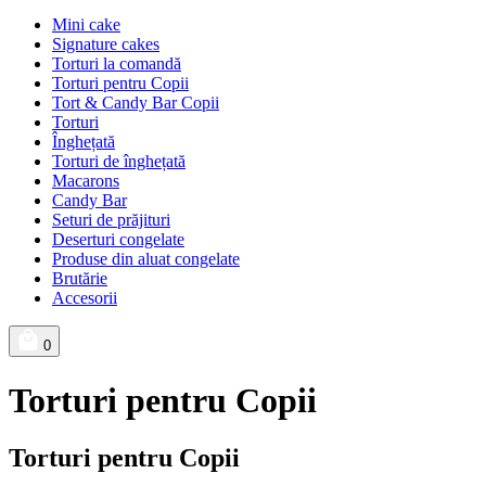
Mini cake
Signature cakes
Torturi la comandă
Torturi pentru Copii
Tort & Candy Bar Copii
Torturi
Înghețată
Torturi de înghețată
Macarons
Candy Bar
Seturi de prăjituri
Deserturi congelate
Produse din aluat congelate
Brutărie
Accesorii
0
Torturi pentru Copii
Torturi pentru Copii