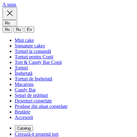
A suna
Ro
Ro
Ru
En
Mini cake
Signature cakes
Torturi la comandă
Torturi pentru Copii
Tort & Candy Bar Copii
Torturi
Înghețată
Torturi de înghețată
Macarons
Candy Bar
Seturi de prăjituri
Deserturi congelate
Produse din aluat congelate
Brutărie
Accesorii
Catalog
Creează-ți propriul tort