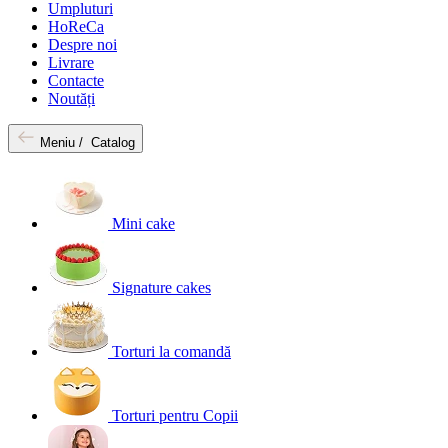
Umpluturi
HoReCa
Despre noi
Livrare
Contacte
Noutăți
Meniu /
Catalog
Mini cake
Signature cakes
Torturi la comandă
Torturi pentru Copii