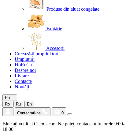
Produse din aluat congelate
Brutărie
Accesorii
Creează-ți propriul tort
Umpluturi
HoReCa
Despre noi
Livrare
Contacte
Noutăți
Ro
Ro
Ru
En
Contactați-ne
0
Bine ați venit la CiaoCacao. Ne puteți contacta între orele 9:00-
18:00