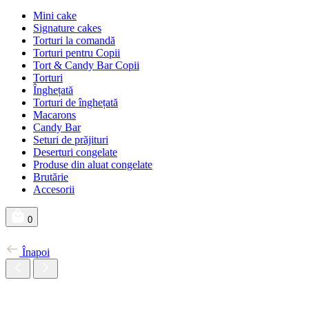
Mini cake
Signature cakes
Torturi la comandă
Torturi pentru Copii
Tort & Candy Bar Copii
Torturi
Înghețată
Torturi de înghețată
Macarons
Candy Bar
Seturi de prăjituri
Deserturi congelate
Produse din aluat congelate
Brutărie
Accesorii
0
Înapoi