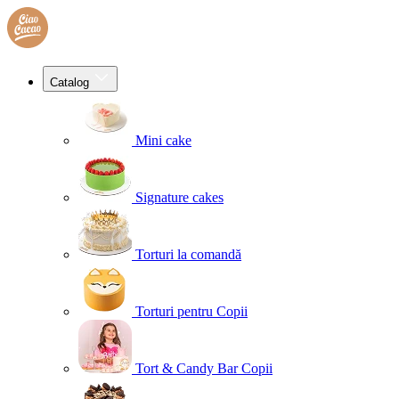
Catalog
Mini cake
Signature cakes
Torturi la comandă
Torturi pentru Copii
Tort & Candy Bar Copii