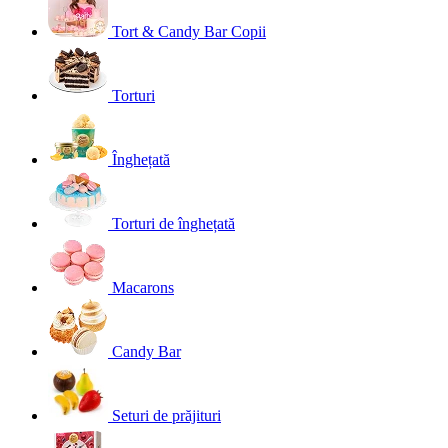
Tort & Candy Bar Copii
Torturi
Înghețată
Torturi de înghețată
Macarons
Candy Bar
Seturi de prăjituri