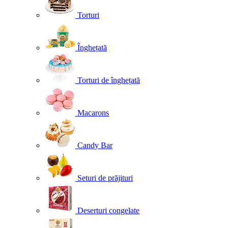
Torturi
Înghețată
Torturi de înghețată
Macarons
Candy Bar
Seturi de prăjituri
Deserturi congelate