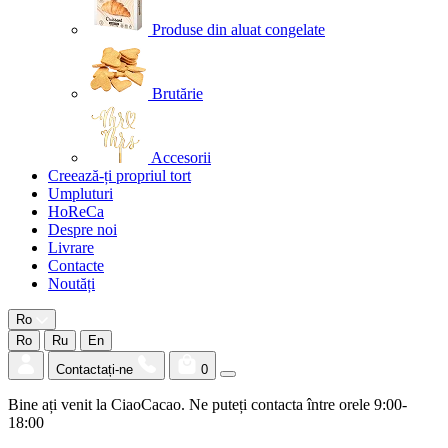
Produse din aluat congelate
Brutărie
Accesorii
Creează-ți propriul tort
Umpluturi
HoReCa
Despre noi
Livrare
Contacte
Noutăți
Ro
Ro
Ru
En
Contactați-ne
0
Bine ați venit la CiaoCacao. Ne puteți contacta între orele 9:00-
18:00