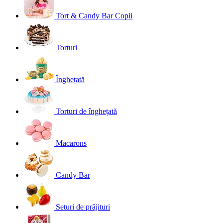
Tort & Candy Bar Copii
Torturi
Înghețată
Torturi de înghețată
Macarons
Candy Bar
Seturi de prăjituri