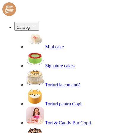
Catalog
Mini cake
Signature cakes
Torturi la comandă
Torturi pentru Copii
Tort & Candy Bar Copii