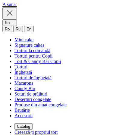
A suna
Ro
Ro
Ru
En
Mini cake
Signature cakes
Torturi la comandă
Torturi pentru Copii
Tort & Candy Bar Copii
Torturi
Înghețată
Torturi de înghețată
Macarons
Candy Bar
Seturi de prăjituri
Deserturi congelate
Produse din aluat congelate
Brutărie
Accesorii
Catalog
Creează-ți propriul tort