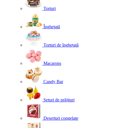
Torturi
Înghețată
Torturi de înghețată
Macarons
Candy Bar
Seturi de prăjituri
Deserturi congelate