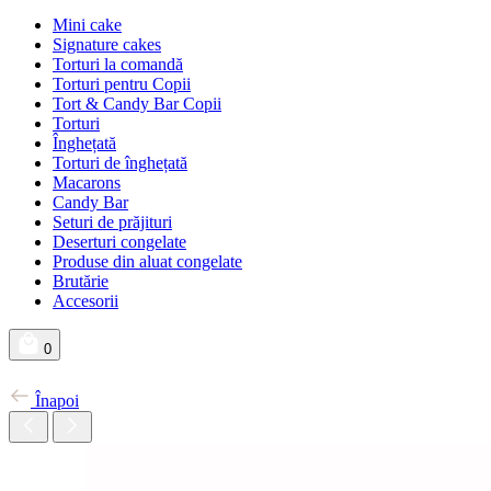
Mini cake
Signature cakes
Torturi la comandă
Torturi pentru Copii
Tort & Candy Bar Copii
Torturi
Înghețată
Torturi de înghețată
Macarons
Candy Bar
Seturi de prăjituri
Deserturi congelate
Produse din aluat congelate
Brutărie
Accesorii
0
Înapoi