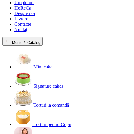
Umpluturi
HoReCa
Despre noi
Livrare
Contacte
Noutăți
Meniu /
Catalog
Mini cake
Signature cakes
Torturi la comandă
Torturi pentru Copii