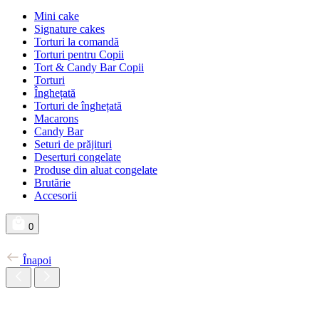
Mini cake
Signature cakes
Torturi la comandă
Torturi pentru Copii
Tort & Candy Bar Copii
Torturi
Înghețată
Torturi de înghețată
Macarons
Candy Bar
Seturi de prăjituri
Deserturi congelate
Produse din aluat congelate
Brutărie
Accesorii
0
Înapoi