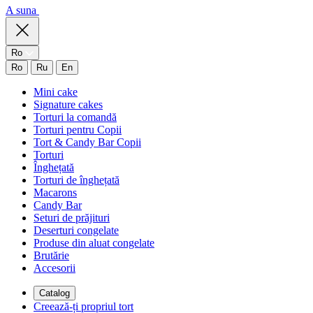
A suna
Ro
Ro
Ru
En
Mini cake
Signature cakes
Torturi la comandă
Torturi pentru Copii
Tort & Candy Bar Copii
Torturi
Înghețată
Torturi de înghețată
Macarons
Candy Bar
Seturi de prăjituri
Deserturi congelate
Produse din aluat congelate
Brutărie
Accesorii
Catalog
Creează-ți propriul tort