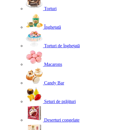
Torturi
Înghețată
Torturi de înghețată
Macarons
Candy Bar
Seturi de prăjituri
Deserturi congelate