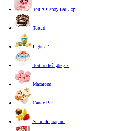
Tort & Candy Bar Copii
Torturi
Înghețată
Torturi de înghețată
Macarons
Candy Bar
Seturi de prăjituri