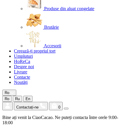
Produse din aluat congelate
Brutărie
Accesorii
Creează-ți propriul tort
Umpluturi
HoReCa
Despre noi
Livrare
Contacte
Noutăți
Ro
Ro
Ru
En
Contactați-ne
0
Bine ați venit la CiaoCacao. Ne puteți contacta între orele 9:00-
18:00