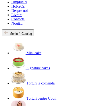
Umpluturi
HoReCa
Despre noi
Livrare
Contacte
Noutăți
Meniu /
Catalog
Mini cake
Signature cakes
Torturi la comandă
Torturi pentru Copii