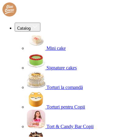
Catalog
Mini cake
Signature cakes
Torturi la comandă
Torturi pentru Copii
Tort & Candy Bar Copii