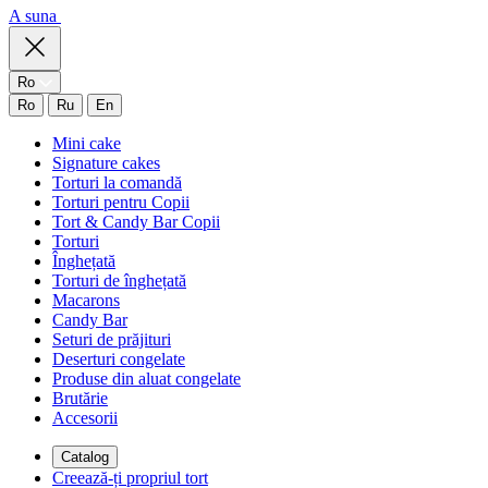
A suna
Ro
Ro
Ru
En
Mini cake
Signature cakes
Torturi la comandă
Torturi pentru Copii
Tort & Candy Bar Copii
Torturi
Înghețată
Torturi de înghețată
Macarons
Candy Bar
Seturi de prăjituri
Deserturi congelate
Produse din aluat congelate
Brutărie
Accesorii
Catalog
Creează-ți propriul tort