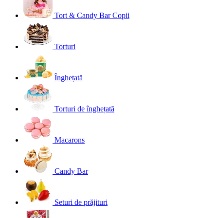
Tort & Candy Bar Copii
Torturi
Înghețată
Torturi de înghețată
Macarons
Candy Bar
Seturi de prăjituri