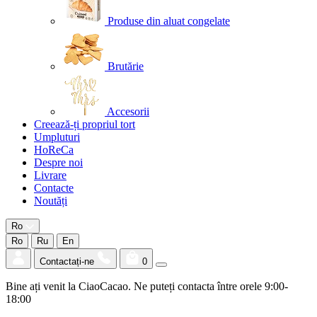
Produse din aluat congelate
Brutărie
Accesorii
Creează-ți propriul tort
Umpluturi
HoReCa
Despre noi
Livrare
Contacte
Noutăți
Ro
Ro
Ru
En
Contactați-ne
0
Bine ați venit la CiaoCacao. Ne puteți contacta între orele 9:00-
18:00