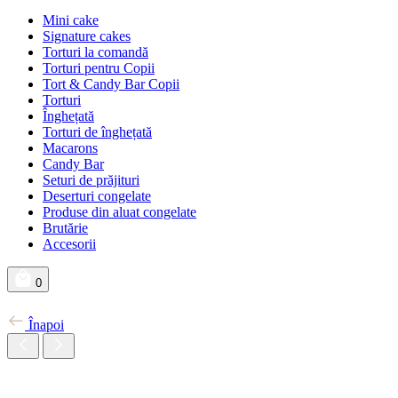
Mini cake
Signature cakes
Torturi la comandă
Torturi pentru Copii
Tort & Candy Bar Copii
Torturi
Înghețată
Torturi de înghețată
Macarons
Candy Bar
Seturi de prăjituri
Deserturi congelate
Produse din aluat congelate
Brutărie
Accesorii
0
Înapoi