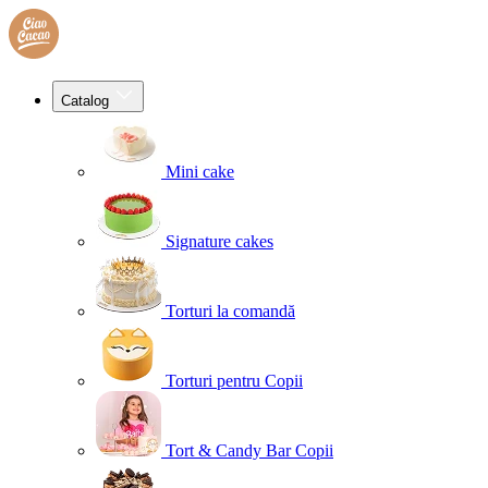
Catalog
Mini cake
Signature cakes
Torturi la comandă
Torturi pentru Copii
Tort & Candy Bar Copii