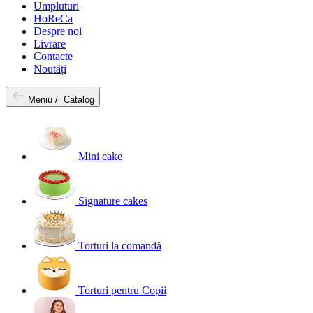
Umpluturi
HoReCa
Despre noi
Livrare
Contacte
Noutăți
Meniu /
Catalog
Mini cake
Signature cakes
Torturi la comandă
Torturi pentru Copii