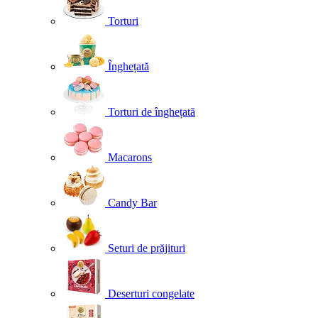
Torturi
Înghețată
Torturi de înghețată
Macarons
Candy Bar
Seturi de prăjituri
Deserturi congelate