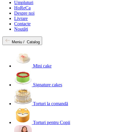
Umpluturi
HoReCa
Despre noi
Livrare
Contacte
Noutăți
Meniu /
Catalog
Mini cake
Signature cakes
Torturi la comandă
Torturi pentru Copii