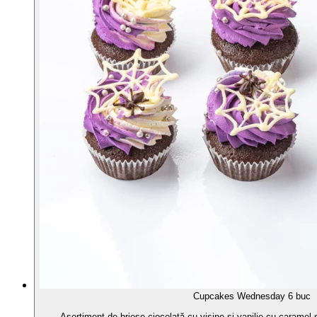
Cupcakes Wednesday 6 buc
Asortiment de brioșe ciocolată cu vișine și vanilie cu caramel