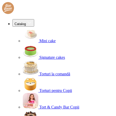
Catalog
Mini cake
Signature cakes
Torturi la comandă
Torturi pentru Copii
Tort & Candy Bar Copii