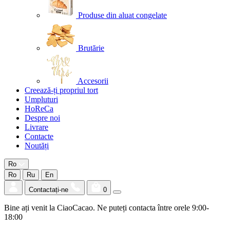
Produse din aluat congelate
Brutărie
Accesorii
Creează-ți propriul tort
Umpluturi
HoReCa
Despre noi
Livrare
Contacte
Noutăți
Ro
Ro
Ru
En
Contactați-ne
0
Bine ați venit la CiaoCacao. Ne puteți contacta între orele 9:00-
18:00