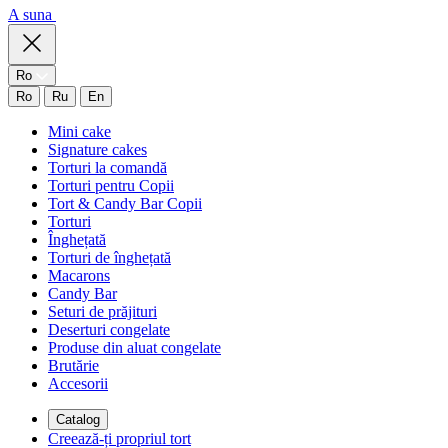
A suna
Ro
Ro
Ru
En
Mini cake
Signature cakes
Torturi la comandă
Torturi pentru Copii
Tort & Candy Bar Copii
Torturi
Înghețată
Torturi de înghețată
Macarons
Candy Bar
Seturi de prăjituri
Deserturi congelate
Produse din aluat congelate
Brutărie
Accesorii
Catalog
Creează-ți propriul tort