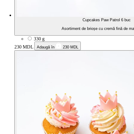
Cupcakes Paw Patrol 6 buc
Asortiment de brioșe cu cremă fină de m
330 g
230 MDL
Adaugă în
230 MDL