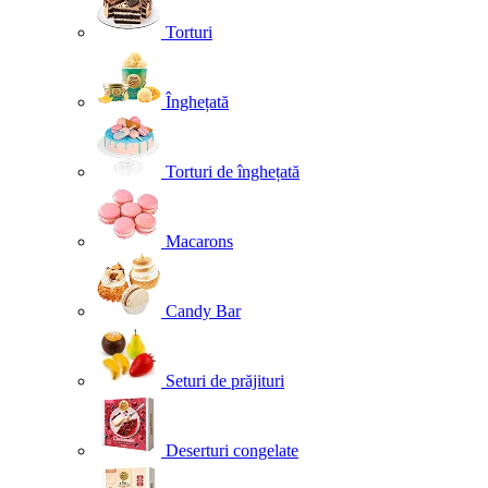
Torturi
Înghețată
Torturi de înghețată
Macarons
Candy Bar
Seturi de prăjituri
Deserturi congelate