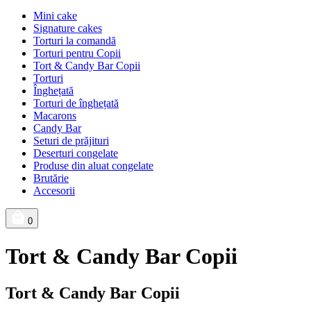
Mini cake
Signature cakes
Torturi la comandă
Torturi pentru Copii
Tort & Candy Bar Copii
Torturi
Înghețată
Torturi de înghețată
Macarons
Candy Bar
Seturi de prăjituri
Deserturi congelate
Produse din aluat congelate
Brutărie
Accesorii
0
Tort & Candy Bar Copii
Tort & Candy Bar Copii