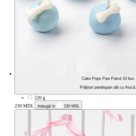
Cake Pops Paw Patrol 10 buc
Prăjituri pandișpan alb cu frișcă
220 g
230 MDL
Adaugă în
230 MDL