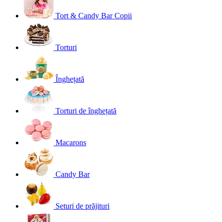
Tort & Candy Bar Copii
Torturi
Înghețată
Torturi de înghețată
Macarons
Candy Bar
Seturi de prăjituri