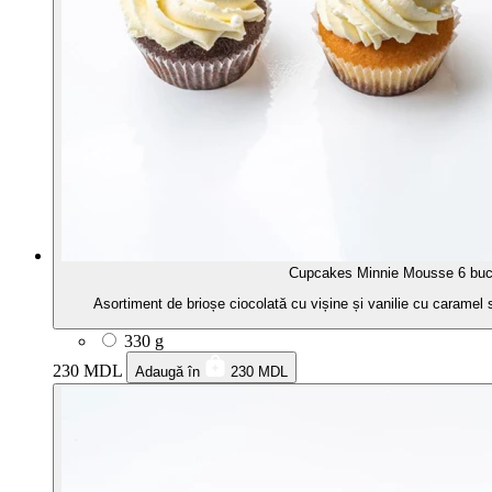
Cupcakes Minnie Mousse 6 bu
Asortiment de brioșe ciocolată cu vișine și vanilie cu caramel
330 g
230 MDL
Adaugă în
230 MDL