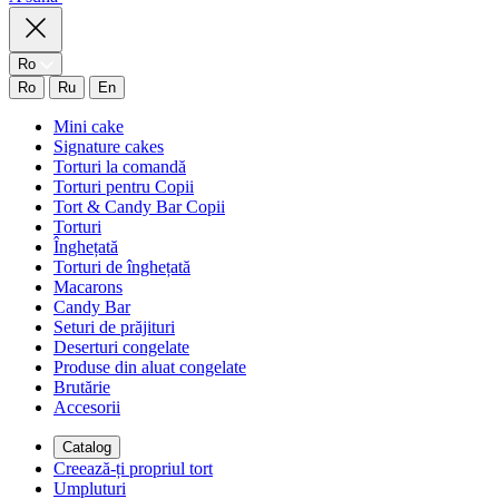
Ro
Ro
Ru
En
Mini cake
Signature cakes
Torturi la comandă
Torturi pentru Copii
Tort & Candy Bar Copii
Torturi
Înghețată
Torturi de înghețată
Macarons
Candy Bar
Seturi de prăjituri
Deserturi congelate
Produse din aluat congelate
Brutărie
Accesorii
Catalog
Creează-ți propriul tort
Umpluturi