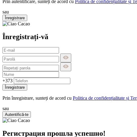
Prin autentificare, sunteți de acord cu
Politica de confidențialitate și T
sau
Înregistrare
Înregistrați-vă
+373
Înregistrare
Prin înregistrare, sunteți de acord cu
Politica de confidențialitate și Te
sau
Autentifică-te
Регистрация прошла успешно!