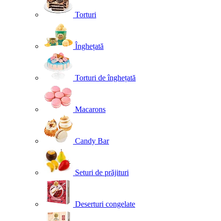
Torturi
Înghețată
Torturi de înghețată
Macarons
Candy Bar
Seturi de prăjituri
Deserturi congelate