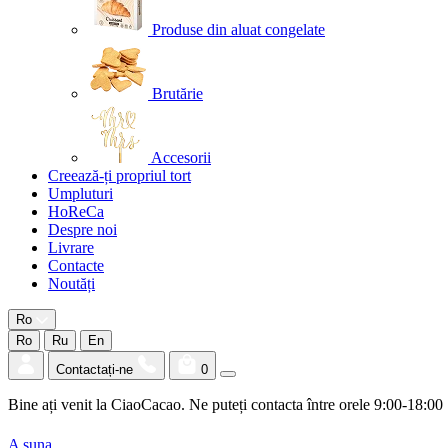
Produse din aluat congelate
Brutărie
Accesorii
Creează-ți propriul tort
Umpluturi
HoReCa
Despre noi
Livrare
Contacte
Noutăți
Ro
Ro
Ru
En
Contactați-ne
0
Bine ați venit la CiaoCacao. Ne puteți contacta între orele 9:00-18:00
A suna