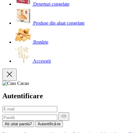
Deserturi congelate
Produse din aluat congelate
Brutărie
Accesorii
Autentificare
Ați uitat parola?
Autentifică-te