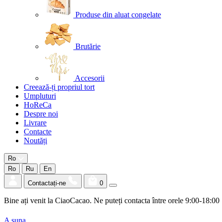
Produse din aluat congelate
Brutărie
Accesorii
Creează-ți propriul tort
Umpluturi
HoReCa
Despre noi
Livrare
Contacte
Noutăți
Ro
Ro
Ru
En
Contactați-ne
0
Bine ați venit la CiaoCacao. Ne puteți contacta între orele 9:00-18:00
A suna