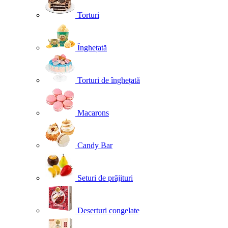
Torturi
Înghețată
Torturi de înghețată
Macarons
Candy Bar
Seturi de prăjituri
Deserturi congelate