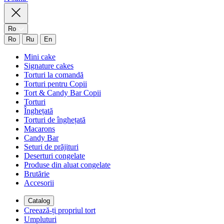
Ro
Ro
Ru
En
Mini cake
Signature cakes
Torturi la comandă
Torturi pentru Copii
Tort & Candy Bar Copii
Torturi
Înghețată
Torturi de înghețată
Macarons
Candy Bar
Seturi de prăjituri
Deserturi congelate
Produse din aluat congelate
Brutărie
Accesorii
Catalog
Creează-ți propriul tort
Umpluturi