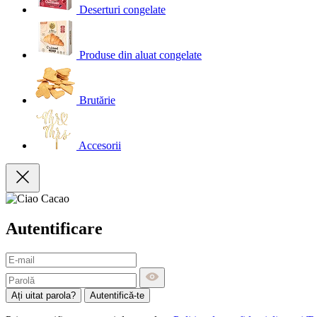
Deserturi congelate
Produse din aluat congelate
Brutărie
Accesorii
Autentificare
Ați uitat parola?
Autentifică-te