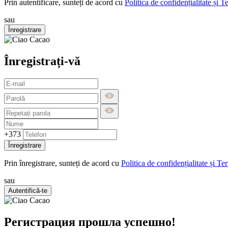
Prin autentificare, sunteți de acord cu
Politica de confidențialitate și T
sau
Înregistrare
Înregistrați-vă
+373
Înregistrare
Prin înregistrare, sunteți de acord cu
Politica de confidențialitate și Te
sau
Autentifică-te
Регистрация прошла успешно!