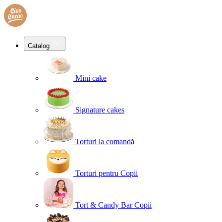
Catalog
Mini cake
Signature cakes
Torturi la comandă
Torturi pentru Copii
Tort & Candy Bar Copii