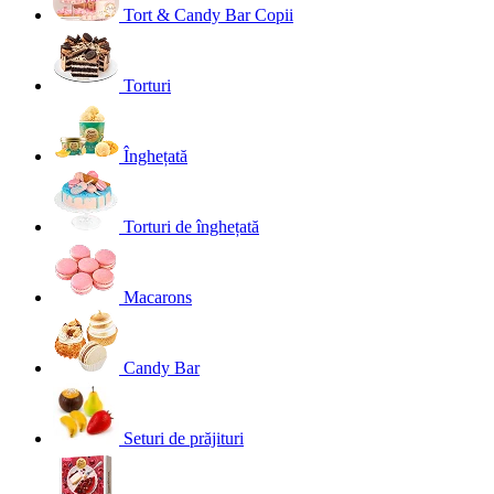
Tort & Candy Bar Copii
Torturi
Înghețată
Torturi de înghețată
Macarons
Candy Bar
Seturi de prăjituri