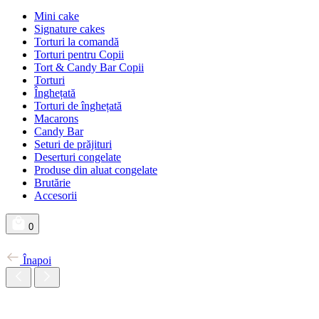
Mini cake
Signature cakes
Torturi la comandă
Torturi pentru Copii
Tort & Candy Bar Copii
Torturi
Înghețată
Torturi de înghețată
Macarons
Candy Bar
Seturi de prăjituri
Deserturi congelate
Produse din aluat congelate
Brutărie
Accesorii
0
Înapoi