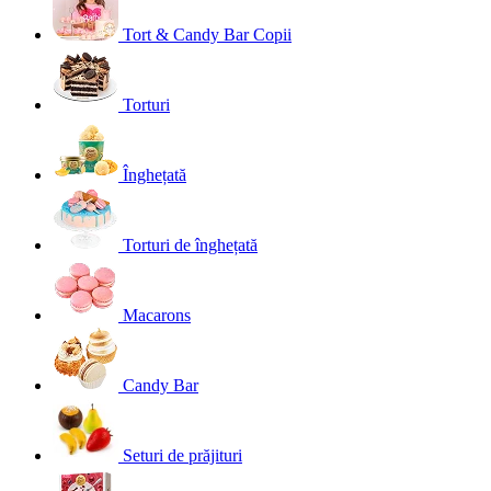
Tort & Candy Bar Copii
Torturi
Înghețată
Torturi de înghețată
Macarons
Candy Bar
Seturi de prăjituri