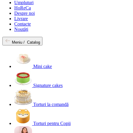
Umpluturi
HoReCa
Despre noi
Livrare
Contacte
Noutăți
Meniu /
Catalog
Mini cake
Signature cakes
Torturi la comandă
Torturi pentru Copii