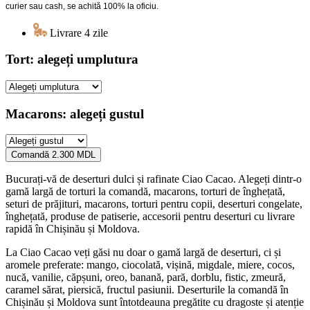
curier sau cash, se achită 100% la oficiu.
Livrare 4 zile
Tort: alegeți umplutura
Macarons: alegeți gustul
Comandă
2.300 MDL
Bucurați-vă de deserturi dulci și rafinate Ciao Cacao. Alegeți dintr-o
gamă largă de torturi la comandă, macarons, torturi de înghețată,
seturi de prăjituri, macarons, torturi pentru copii, deserturi congelate,
înghețată, produse de patiserie, accesorii pentru deserturi cu livrare
rapidă în Chișinău și Moldova.
La Ciao Cacao veți găsi nu doar o gamă largă de deserturi, ci și
aromele preferate: mango, ciocolată, vișină, migdale, miere, cocos,
nucă, vanilie, căpșuni, oreo, banană, pară, dorblu, fistic, zmeură,
caramel sărat, piersică, fructul pasiunii. Deserturile la comandă în
Chișinău și Moldova sunt întotdeauna pregătite cu dragoste și atenție