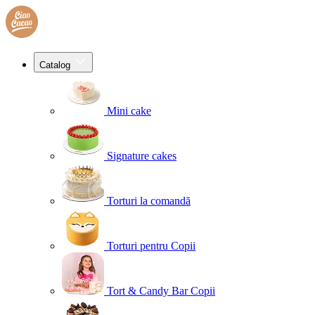
Catalog
Mini cake
Signature cakes
Torturi la comandă
Torturi pentru Copii
Tort & Candy Bar Copii