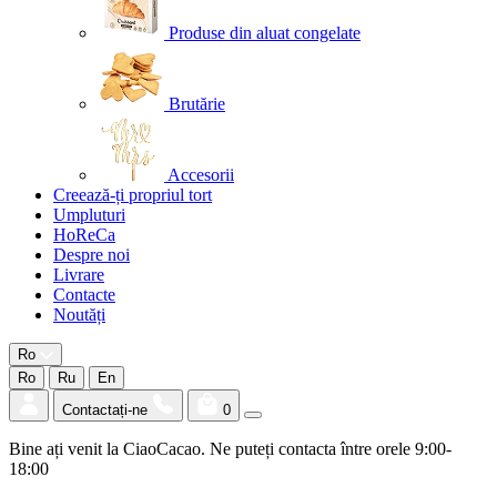
Produse din aluat congelate
Brutărie
Accesorii
Creează-ți propriul tort
Umpluturi
HoReCa
Despre noi
Livrare
Contacte
Noutăți
Ro
Ro
Ru
En
Contactați-ne
0
Bine ați venit la CiaoCacao. Ne puteți contacta între orele 9:00-
18:00