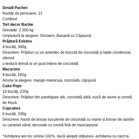
Detalii Pachet:
Număr de persoane: 12
Conținut:
Tort decor Barbie
Greutate: 2.300 kg
Umplutură la alegere: Snickers, Banană cu Căpșună
Prăjitură Eskimo
8 bucăți, 300g
Descriere: Prăjituri cu un amestec de biscuiți de ciocolată și lapte condensat,
oferind
o textură densă și un gust intens de ciocolată.
Macarons
8 bucăți, 192g
Arome la alegere: mango-maracuja, ciocolată, căpșună
Cake Pops
10 bucăți, 220g
Descriere: Prăjituri din pandișpan alb, ciocolată albă, nucă de alune și cremă
de frișcă.
Cupcakes
6 bucăți, 330g
Descriere: Asorti de brioșe suculente de ciocolată cu vișine și brioșe de vanilie
cu caramel sărat, decorate cu cremă fină de mascarpone
*Achitarea are loc online 100%, dacă alegeți obțiunea -achitarea cu card la