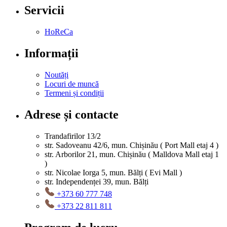
Servicii
HoReCa
Informații
Noutăți
Locuri de muncă
Termeni și condiții
Adrese și contacte
Trandafirilor 13/2
str. Sadoveanu 42/6, mun. Chișinău ( Port Mall etaj 4 )
str. Arborilor 21, mun. Chișinău ( Malldova Mall etaj 1
)
str. Nicolae Iorga 5, mun. Bălți ( Evi Mall )
str. Independenței 39, mun. Bălți
+373 60 777 748
+373 22 811 811