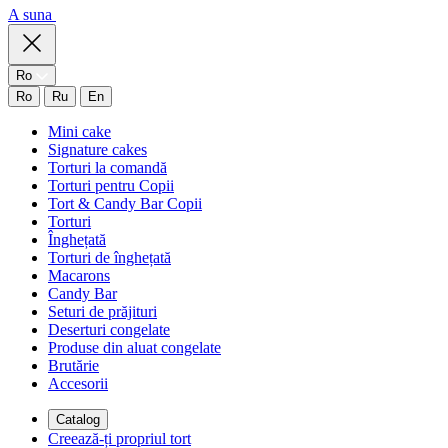
A suna
Ro
Ro
Ru
En
Mini cake
Signature cakes
Torturi la comandă
Torturi pentru Copii
Tort & Candy Bar Copii
Torturi
Înghețată
Torturi de înghețată
Macarons
Candy Bar
Seturi de prăjituri
Deserturi congelate
Produse din aluat congelate
Brutărie
Accesorii
Catalog
Creează-ți propriul tort