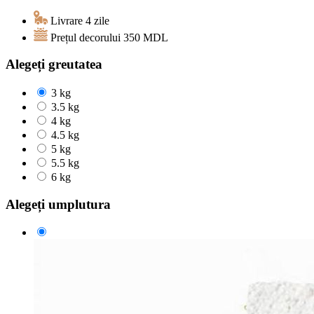
Livrare 4 zile
Prețul decorului
350
MDL
Alegeți greutatea
3 kg
3.5 kg
4 kg
4.5 kg
5 kg
5.5 kg
6 kg
Alegeți umplutura