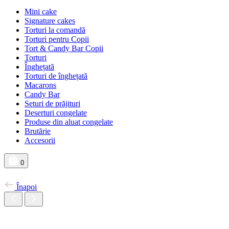
Mini cake
Signature cakes
Torturi la comandă
Torturi pentru Copii
Tort & Candy Bar Copii
Torturi
Înghețată
Torturi de înghețată
Macarons
Candy Bar
Seturi de prăjituri
Deserturi congelate
Produse din aluat congelate
Brutărie
Accesorii
0
Înapoi