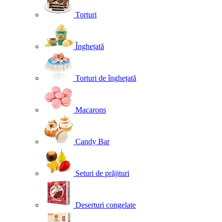
Torturi
Înghețată
Torturi de înghețată
Macarons
Candy Bar
Seturi de prăjituri
Deserturi congelate