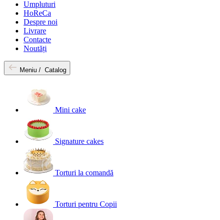
Umpluturi
HoReCa
Despre noi
Livrare
Contacte
Noutăți
Meniu /
Catalog
Mini cake
Signature cakes
Torturi la comandă
Torturi pentru Copii