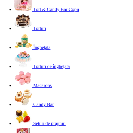
Tort & Candy Bar Copii
Torturi
Înghețată
Torturi de înghețată
Macarons
Candy Bar
Seturi de prăjituri