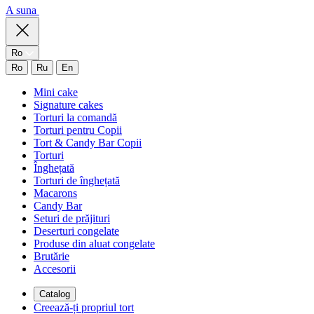
A suna
Ro
Ro
Ru
En
Mini cake
Signature cakes
Torturi la comandă
Torturi pentru Copii
Tort & Candy Bar Copii
Torturi
Înghețată
Torturi de înghețată
Macarons
Candy Bar
Seturi de prăjituri
Deserturi congelate
Produse din aluat congelate
Brutărie
Accesorii
Catalog
Creează-ți propriul tort