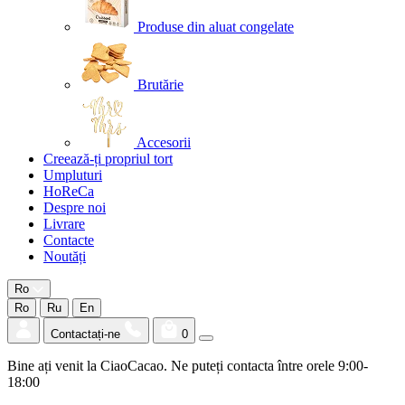
Produse din aluat congelate
Brutărie
Accesorii
Creează-ți propriul tort
Umpluturi
HoReCa
Despre noi
Livrare
Contacte
Noutăți
Ro
Ro
Ru
En
Contactați-ne
0
Bine ați venit la CiaoCacao. Ne puteți contacta între orele 9:00-
18:00