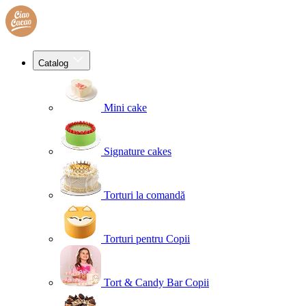
Catalog
Mini cake
Signature cakes
Torturi la comandă
Torturi pentru Copii
Tort & Candy Bar Copii