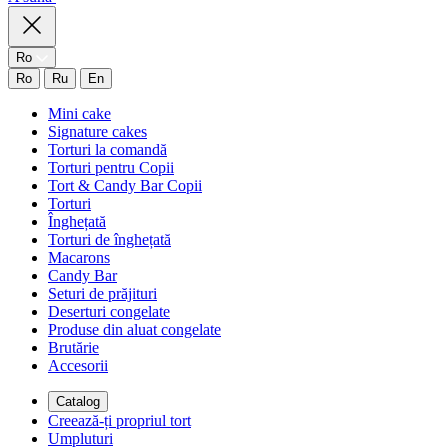
Ro
Ro
Ru
En
Mini cake
Signature cakes
Torturi la comandă
Torturi pentru Copii
Tort & Candy Bar Copii
Torturi
Înghețată
Torturi de înghețată
Macarons
Candy Bar
Seturi de prăjituri
Deserturi congelate
Produse din aluat congelate
Brutărie
Accesorii
Catalog
Creează-ți propriul tort
Umpluturi