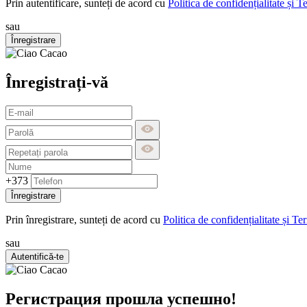
Prin autentificare, sunteți de acord cu
Politica de confidențialitate și T
sau
Înregistrare
Înregistrați-vă
+373
Înregistrare
Prin înregistrare, sunteți de acord cu
Politica de confidențialitate și Te
sau
Autentifică-te
Регистрация прошла успешно!