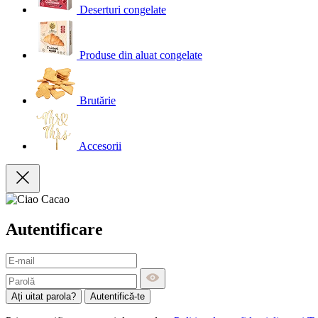
Deserturi congelate
Produse din aluat congelate
Brutărie
Accesorii
Autentificare
Ați uitat parola?
Autentifică-te