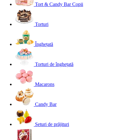
Tort & Candy Bar Copii
Torturi
Înghețată
Torturi de înghețată
Macarons
Candy Bar
Seturi de prăjituri