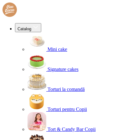
Catalog
Mini cake
Signature cakes
Torturi la comandă
Torturi pentru Copii
Tort & Candy Bar Copii