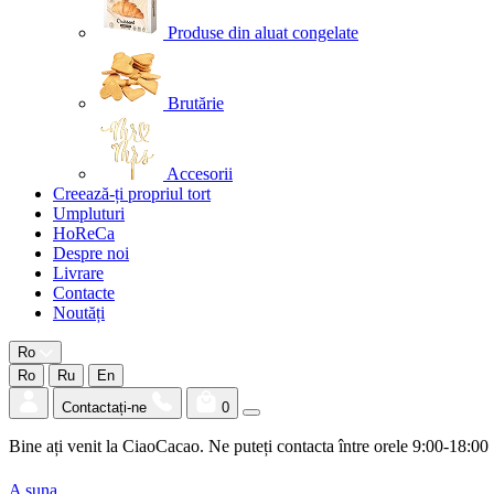
Produse din aluat congelate
Brutărie
Accesorii
Creează-ți propriul tort
Umpluturi
HoReCa
Despre noi
Livrare
Contacte
Noutăți
Ro
Ro
Ru
En
Contactați-ne
0
Bine ați venit la CiaoCacao. Ne puteți contacta între orele 9:00-18:00
A suna