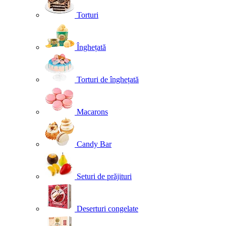
Torturi
Înghețată
Torturi de înghețată
Macarons
Candy Bar
Seturi de prăjituri
Deserturi congelate