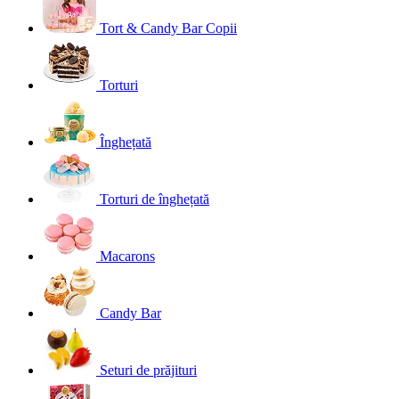
Tort & Candy Bar Copii
Torturi
Înghețată
Torturi de înghețată
Macarons
Candy Bar
Seturi de prăjituri