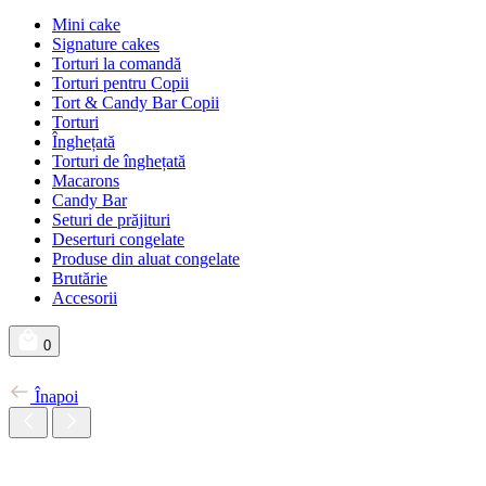
Mini cake
Signature cakes
Torturi la comandă
Torturi pentru Copii
Tort & Candy Bar Copii
Torturi
Înghețată
Torturi de înghețată
Macarons
Candy Bar
Seturi de prăjituri
Deserturi congelate
Produse din aluat congelate
Brutărie
Accesorii
0
Înapoi