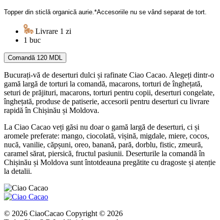
Topper din sticlă organică aurie.*Accesoriile nu se vând separat de tort.
Livrare 1 zi
1 buc
Comandă
120 MDL
Bucurați-vă de deserturi dulci și rafinate Ciao Cacao. Alegeți dintr-o
gamă largă de torturi la comandă, macarons, torturi de înghețată,
seturi de prăjituri, macarons, torturi pentru copii, deserturi congelate,
înghețată, produse de patiserie, accesorii pentru deserturi cu livrare
rapidă în Chișinău și Moldova.
La Ciao Cacao veți găsi nu doar o gamă largă de deserturi, ci și
aromele preferate: mango, ciocolată, vișină, migdale, miere, cocos,
nucă, vanilie, căpșuni, oreo, banană, pară, dorblu, fistic, zmeură,
caramel sărat, piersică, fructul pasiunii. Deserturile la comandă în
Chișinău și Moldova sunt întotdeauna pregătite cu dragoste și atenție
la detalii.
© 2026 CiaoCacao Copyright © 2026