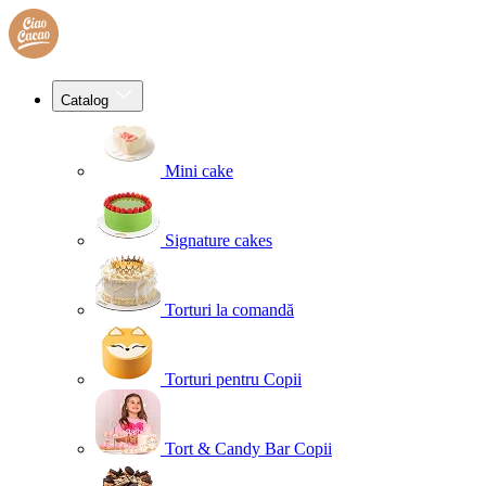
Catalog
Mini cake
Signature cakes
Torturi la comandă
Torturi pentru Copii
Tort & Candy Bar Copii