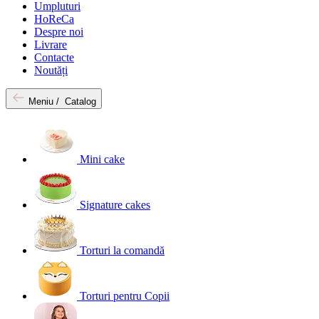
Umpluturi
HoReCa
Despre noi
Livrare
Contacte
Noutăți
Meniu /
Catalog
Mini cake
Signature cakes
Torturi la comandă
Torturi pentru Copii