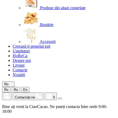
Produse din aluat congelate
Brutărie
Accesorii
Creează-ți propriul tort
Umpluturi
HoReCa
Despre noi
Livrare
Contacte
Noutăți
Ro
Ro
Ru
En
Contactați-ne
0
Bine ați venit la CiaoCacao. Ne puteți contacta între orele 9:00-
18:00