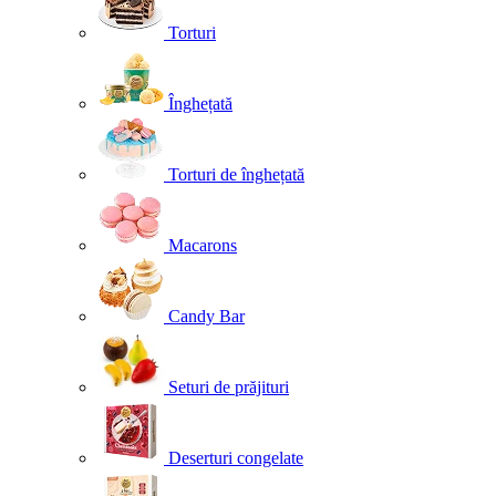
Torturi
Înghețată
Torturi de înghețată
Macarons
Candy Bar
Seturi de prăjituri
Deserturi congelate