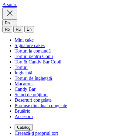
A suna
Ro
Ro
Ru
En
Mini cake
Signature cakes
Torturi la comandă
Torturi pentru Copii
Tort & Candy Bar Copii
Torturi
Înghețată
Torturi de înghețată
Macarons
Candy Bar
Seturi de prăjituri
Deserturi congelate
Produse din aluat congelate
Brutărie
Accesorii
Catalog
Creează-ți propriul tort