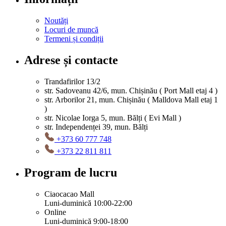
Noutăți
Locuri de muncă
Termeni și condiții
Adrese și contacte
Trandafirilor 13/2
str. Sadoveanu 42/6, mun. Chișinău ( Port Mall etaj 4 )
str. Arborilor 21, mun. Chișinău ( Malldova Mall etaj 1
)
str. Nicolae Iorga 5, mun. Bălți ( Evi Mall )
str. Independenței 39, mun. Bălți
+373 60 777 748
+373 22 811 811
Program de lucru
Ciaocacao Mall
Luni-duminică 10:00-22:00
Online
Luni-duminică 9:00-18:00