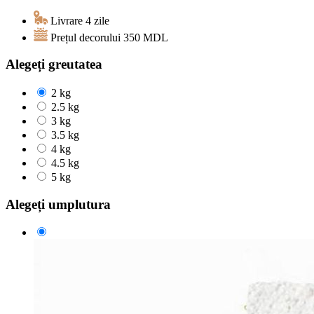
Livrare 4 zile
Prețul decorului
350
MDL
Alegeți greutatea
2 kg
2.5 kg
3 kg
3.5 kg
4 kg
4.5 kg
5 kg
Alegeți umplutura