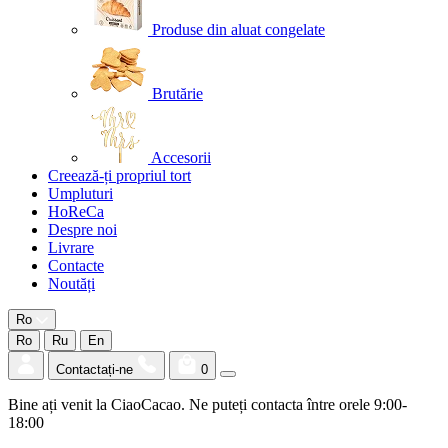
Produse din aluat congelate
Brutărie
Accesorii
Creează-ți propriul tort
Umpluturi
HoReCa
Despre noi
Livrare
Contacte
Noutăți
Ro
Ro
Ru
En
Contactați-ne
0
Bine ați venit la CiaoCacao. Ne puteți contacta între orele 9:00-
18:00