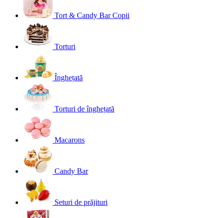
Tort & Candy Bar Copii
Torturi
Înghețată
Torturi de înghețată
Macarons
Candy Bar
Seturi de prăjituri