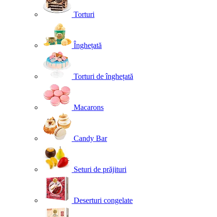
Torturi
Înghețată
Torturi de înghețată
Macarons
Candy Bar
Seturi de prăjituri
Deserturi congelate