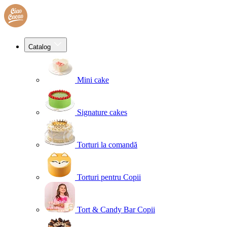
Catalog
Mini cake
Signature cakes
Torturi la comandă
Torturi pentru Copii
Tort & Candy Bar Copii