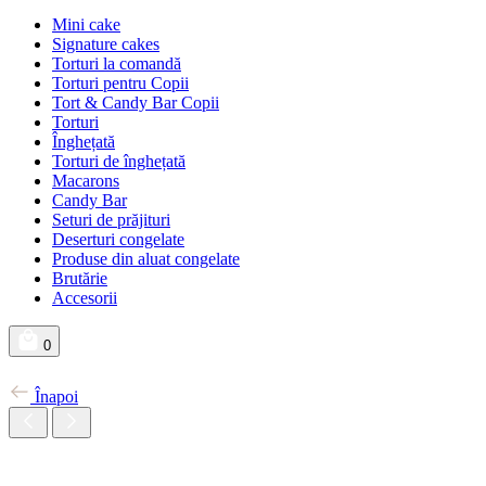
Mini cake
Signature cakes
Torturi la comandă
Torturi pentru Copii
Tort & Candy Bar Copii
Torturi
Înghețată
Torturi de înghețată
Macarons
Candy Bar
Seturi de prăjituri
Deserturi congelate
Produse din aluat congelate
Brutărie
Accesorii
0
Înapoi