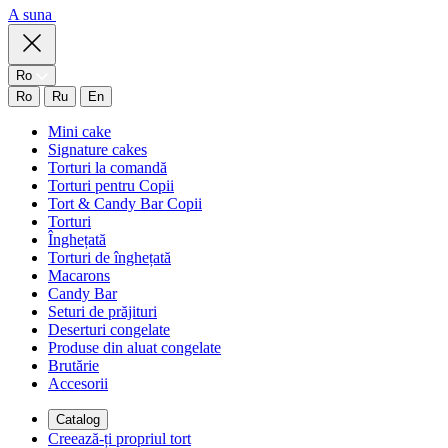
A suna
Ro
Ro
Ru
En
Mini cake
Signature cakes
Torturi la comandă
Torturi pentru Copii
Tort & Candy Bar Copii
Torturi
Înghețată
Torturi de înghețată
Macarons
Candy Bar
Seturi de prăjituri
Deserturi congelate
Produse din aluat congelate
Brutărie
Accesorii
Catalog
Creează-ți propriul tort