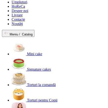
Umpluturi
HoReCa
Despre noi
Livrare
Contacte
Noutăți
Meniu /
Catalog
Mini cake
Signature cakes
Torturi la comandă
Torturi pentru Copii